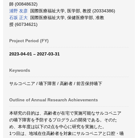
師 (00848632)
浦野 友彦
国際医療福祉大学, 医学部, 教授 (20334386)
石坂 正大
国際医療福祉大学, 保健医療学部, 准教
授 (60734621)
Project Period (FY)
2023-04-01 – 2027-03-31
Keywords
サルコペニア / 嚥下障害 / 高齢者 / 前舌保持嚥下
Outline of Annual Research Achievements
本研究の目的は、高齢者が在宅で実施可能なサルコペニア
の嚥下障害を予防するプログラムの開発である。そのた
め、本年度は以下の2点を中心に研究を実施した。
1つ目は、地域在住高齢者を対象にサルコペニアと口腔・嚥