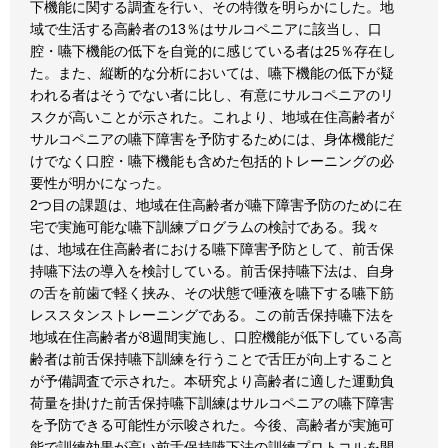
下機能に関する調査を行い、その特徴を明らかにした。地
域で生活する高齢者の13％はサルコペニアに該当し、口
腔・嚥下機能の低下を自覚的に感じている者は25％存在し
た。また、縦断的な分析においては、嚥下機能の低下が疑
われる者はそうでない者に比し、有意にサルコペニアのリ
スクが高いことが示された。これより、地域在住高齢者が
サルコペニアの嚥下障害を予防するためには、身体機能だ
けでなく口腔・嚥下機能も含めた包括的トレーニングの必
要性が明かになった。
2つ目の課題は、地域在住高齢者が嚥下障害予防のために在
宅で実施可能な嚥下訓練プログラムの検討である。我々
は、地域在住高齢者における嚥下障害予防として、前舌保
持嚥下法の導入を検討している。前舌保持嚥下法は、自身
の舌を前歯で軽く挟み、その状態で唾液を嚥下する嚥下筋
レススタンストレーニングである。この前舌保持嚥下法を
地域在住高齢者が8週間実施し、口腔機能が低下している高
齢者は前舌保持嚥下訓練を行うことで舌圧が向上すること
が予備調査で示された。本研究より高齢者に適した運動負
荷量を掛けた前舌保持嚥下訓練はサルコペニアの嚥下障害
を予防できる可能性が示唆された。今後、高齢者が実施可
能で訓練効果が高い前舌保持嚥下法の訓練プロトコルを開