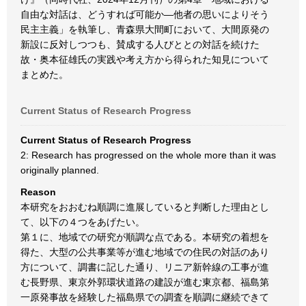
自由な対話は、どうすれば可能か―他者の思いによりそう
民主主義」を執筆し、青森県大間町において、大間原発の
新設に反対しつつも、賛成する人びととの対話を続けた
故・奥本征雄氏の実践や考え方から得られた知見について
まとめた。
Current Status of Research Progress
Current Status of Research Progress
2: Research has progressed on the whole more than it was
originally planned.
Reason
本研究をおおむね順調に進展していると判断した理由とし
て、以下の４つをあげたい。
第１に、地域での研究が順調な点である。本研究の着想を
得た、大型の公共事業等が進む地域での住民の対話のあり
方について、調書に記した通り、リニア新幹線の工事が進
む長野県、東京外郭環状道路の建設が進む東京都、福島第
一原発事故を経験した福島県での調査を順調に継続できて