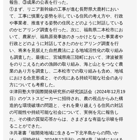
報告、③成果の公表を行った。
①まず、リニア新幹線の工事が進む長野県大鹿村におい
て、工事に慎重な姿勢を示している住民の考え方や、行政
や事業者、推進する姿勢の住民とどのように対話している
のかヒアリング調査を行った。次に、福島県二本松市にお
いて、農家が、福島原発事故のきっかけとなった事業者や
行政とどのように対話してきたのかヒアリング調査を行
い、将来を見据えた自然農法による地域活性化の取り組み
も調査した。最後に、宮城県南三陸町において、津波被害
をのりこえるための漁師の取り組み、海と山とをつなぐ農
業のあり方を調査し、二本松市での取り組みも含め、地域
における合意形成と、その先にある持続可能な社会のあり
方についても考察した。
②津田塾大学国際開発研究所の研究談話会（2024年12月19
日）のゲストスピーカーに招待され、農の視点からみた構
造的な環境破壊の問題と、それを乗り越えうる住民の対話
の可能性や持続可能な社会について、実例を元に報告し
た。その後の質疑応答からは、さまざまな有益な示唆を得
ることができた。
③共著書『核開発地域に生きるー下北半島からの問いか
け』（同時代社、2024年12月刊）の第4章「地域における