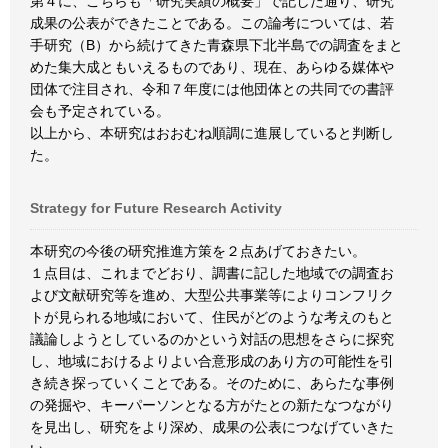
第４に、こちらも「研究実績の概要」で記した通り、研究
成果の公表ができたことである。この論考については、若
手研究（B）から続けてきた青森県下北半島での調査をまと
めた集大成ともいえるものであり、現在、あらゆる媒体や
団体で注目され、令和７年度には他団体との共同での書評
会も予定されている。
以上から、本研究はおおむね順調に進展していると判断し
た。
Strategy for Future Research Activity
本研究の今後の研究推進方策を２点あげておきたい。
１点目は、これまでどおり、調書に記した地域での調査お
よび文献研究等を進め、大型公共事業等によりコンフリク
トが見られる地域において、住民がどのような考えのもと
議論しようとしているのかという対話の思想をさらに探究
し、地域におけるよりよい合意形成のあり方の可能性を引
き続き探っていくことである。そのために、あらたな事例
の発掘や、キーパーソンとなる方がたとの新たなつながり
を見出し、研究をより深め、成果の公表につなげていきた