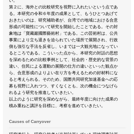
い。
第２に、海外との比較研究を視野に入れたいという点であ
る。本研究の令和６年度の成果として、もうひとつあげて
おきたいのは、研究補助者が、台湾での地域における合意
形成の可能性について研究を開始したことである。その対
象地は「寶藏巖國際藝術村」である。この芸術村は、公共
事業により立ち退きを迫られていた場所で展開され、行政
側も強引な手法を反省し、いまでは一大観光地になってい
るところである。こういった点から、本研究の対話の思想
を深めるための比較事例として、社会的・歴史的な背景の
違い、住民による運動の展開の仕方の違いといった観点か
ら、合意形成のよりよい在り方を考えるための好材料にな
ると考えられる。そのため、国際共同研究加速基金への応
募も視野に入れつつ、すくなくとも、次の機会につなげら
れるよう研究を推進していきたい。
以上のように研究を深めながら、最終年度に向けた成果の
積み重ねと講評を目標に、考察を進めていきたい。
Causes of Carryover