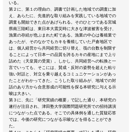
いる。
第２に、第１の理由の、調書で計画した地域での調査に加
え、あらたに、先進的な取り組みを実践している地域での
調査も開始できた点があげられる。そのひとつである宮城
県南三陸町は、東日本大震災時に大きな津波被害を受け、
漁業の存続が危ぶまれた町である。漁業の中心は養殖業で
あったが、そのなかでもカキを養殖していた戸倉地区で
は、個人経営から共同経営に切り替え、筏の台数を制限す
ることによって日本一の品質を誇るカキの産地にまで上り
詰めた（天皇賞の受賞）。しかし、共同経営への転換と一
言でいっても、そこには、賛成・反対の姿勢を超えた粘り
強い対話と、対立を乗り越えるコミュニケーションがあっ
たことがわかってきた。こうした取り組みが、地域での対
話のあり方から合意形成の可能性を探る本研究に与える示
唆は大きい。
第３に、先に「研究実績の概要」で記した通り、本研究の
遂行が注目され、津田塾大学国際問題研究所での招待講演
につながった点である。そこでの具体例を通した質疑応答
では、今後の研究につながる示唆などを得ることができ
た。