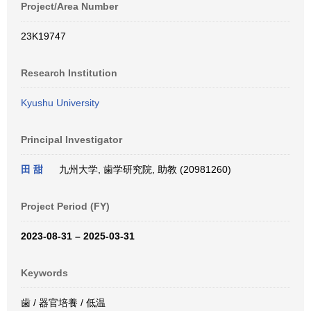
Project/Area Number
23K19747
Research Institution
Kyushu University
Principal Investigator
田 甜
九州大学, 歯学研究院, 助教 (20981260)
Project Period (FY)
2023-08-31 – 2025-03-31
Keywords
歯 / 器官培養 / 低温