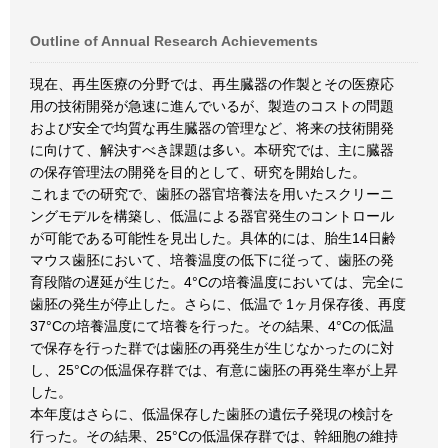
Outline of Annual Research Achievements
現在、再生医療の分野では、再生臓器の作製とその医療応
用の技術開発が急速に進んでいるが、製造のコストの問題
および安全で均質な再生臓器の管理など、将来の技術開発
に向けて、解決すべき課題は多い。本研究では、主に臓器
の保存管理法の開発を目的として、研究を開始した。
これまでの研究で、歯胚の器官培養法を用いたスクリーニ
ングモデルを構築し、低温による器官発生のコントロール
が可能である可能性を見出した。具体的には、胎生14日齢
マウス歯胚において、培養温度の低下に従って、歯胚の発
育段階の遅延が生じた。4°Cの培養温度においては、完全に
歯胚の発生が停止した。さらに、低温で 1ヶ月保存後、再度
37°Cの培養温度にて培養を行った。その結果、4°Cの低温
で保存を行った群では歯胚の再発生が生じなかったのに対
し、25°Cの低温保存群では、有意に歯胚の再発生率が上昇
した。
本年度はさらに、低温保存した歯胚の遺伝子発現の検討を
行った。その結果、25°Cの低温保存群では、幹細胞の維持