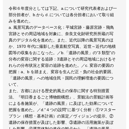
令和６年度分としては下記、a.について研究代表者および一
部分担者が、b.からｄ.については各分担者において取り組
みを進めた。
a. 風景写真のデータベース化：平城宮跡・藤原宮跡・飛鳥
宮跡とその周辺地域を対象に、奈良文化財研究所所蔵の写
真のデジタル化を進めた。また、近代以降の風景写真のほ
か、1970 年代に撮影した垂直航空写真、近世～近代の地積
図等の収集をおこなった。／b.「遺跡の風景」の“3 類型”の
分布の変容に関する追跡：3遺跡とその周辺地域におけるそ
れらの分布状況と変容の追跡を進めた。／c. 変容の要因の
把握：a、b を踏まえ、変容を生んだ正・負の社会的要因、
「遺跡の風景」への地域住民・国民の理解増進の要因につ
いて、
また、古都における歴史的風土の保存に関する特別措置
法、『明日香まるごと博物館構想』、景観法の景観計画等
による各施策が、「遺跡の風景」に及ぼした効果について
把握を進めた。／d.“４つの設問”に基づく分析：①マスター
プラン（構想・基本計画）の策定／ヴィジョンの提示、②
遺跡の保存措置が及ぼした影響、③遺跡の活用施策が及ぼ
した影響、④運営体制の進化の観点から、「遺跡の風景」