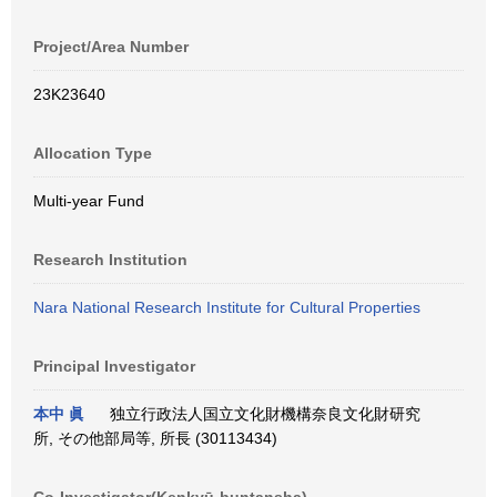
Project/Area Number
23K23640
Allocation Type
Multi-year Fund
Research Institution
Nara National Research Institute for Cultural Properties
Principal Investigator
本中 眞
独立行政法人国立文化財機構奈良文化財研究
所, その他部局等, 所長 (30113434)