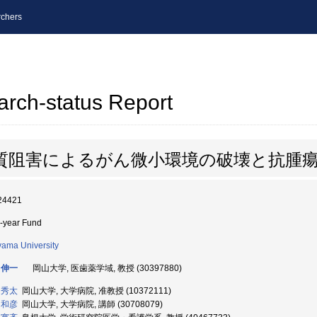
chers
arch-status Report
質阻害によるがん微小環境の破壊と抗腫
24421
i-year Fund
ama University
 伸一
岡山大学, 医歯薬学域, 教授 (30397880)
 秀太
岡山大学, 大学病院, 准教授 (10372111)
 和彦
岡山大学, 大学病院, 講師 (30708079)