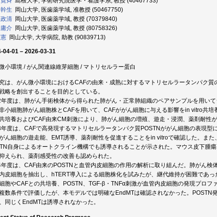
 寛斉
島根大学, 学術研究院医学・看護学系, 教授 (40467733)
 幹生
岡山大学, 医歯薬学域, 准教授 (50467750)
 政清
岡山大学, 医歯薬学域, 教授 (70379840)
 庸介
岡山大学, 医歯薬学域, 教授 (80758326)
 憲
岡山大学, 大学病院, 助教 (90839713)
-04-01 – 2026-03-31
微小環境 / がん関連線維芽細胞 / マトリセルラー蛋白
究は、がん微小環境におけるCAFの由来・成熟に対するマトリセルラータンパク質
戦略を創出することを目的としている。
22年度は、肺がん手術検体から得られた肺がん・正常肺組織のペアサンプルを用いて
非小細胞肺がん細胞株とCAFを用いて、CAFががん細胞に与える影響をin vitro
F共培養およびCAF由来CM刺激により、肺がん細胞の増殖、遊走・浸潤、薬剤耐性
23年度は、CAFで高発現するマトリセルラータンパク質POSTNががん細胞の表現型
がん細胞の遊走能、EMT誘導、薬剤耐性を促進することをin vitroで確認した。また、
STN自身によるオートクライン機構でも誘導されることが示された。マウス皮下腫瘍モ
抑えられ、薬剤感受性の改善も認められた。
24年度は、CAF由来のPOSTNと血管内皮細胞の作用の解析に取り組んだ。肺がん
内皮細胞を抽出し、hTERT導入による細胞株化を試みたが、継代維持が困難であっ
細胞やCAFとの共培養、POSTN、TGF-β・TNFα刺激が血管内皮細胞の発現プロ
複数条件で評価したが、本モデルでは明確なEndMTは確認されなかった。POSTN
、同じくEndMTは誘導されなかった。