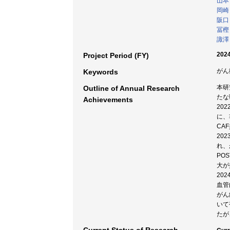
山本
岡崎
阪口
冨樫
諏澤
2024
Project Period (FY)
がん
Keywords
本研
Outline of Annual Research
たな
Achievements
20
に、
CA
20
れ、
PO
大が
20
血管
がん
いて
たが