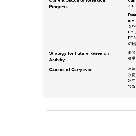
Current Status of Research
Curr
2: R
Progress
Rea
in
をを
CA
PO
の検
血管
Strategy for Future Research
発現
Activity
本年
Causes of Carryover
度使
次年
であ