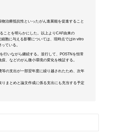
浸潤能、薬物治療抵抗性といったがん進展能を促進すること
することを明らかにした。以上よりCAF由来の
胞に与える影響については、現時点ではin vitro
整っている。
検討を行いながら継続する。並行して、POSTNを恒常
免疫、などのがん微小環境の変化を検証する。
費等の支出が一部翌年度に繰り越されたため、次年
取りまとめと論文作成に係る支出にも充当する予定