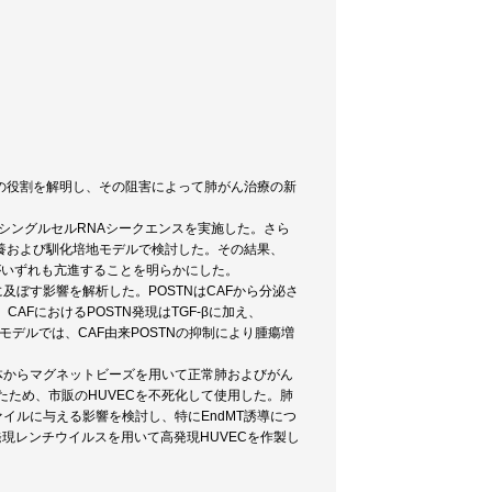
の役割を解明し、その阻害によって肺がん治療の新
シングルセルRNAシークエンスを実施した。さら
共培養および馴化培地モデルで検討した。その結果、
がいずれも亢進することを明らかにした。
に及ぼす影響を解析した。POSTNはCAFから分泌さ
CAFにおけるPOSTN発現はTGF-βに加え、
デルでは、CAF由来POSTNの抑制により腫瘍増
検体からマグネットビーズを用いて正常肺およびがん
たため、市販のHUVECを不死化して使用した。肺
ファイルに与える影響を検討し、特にEndMT誘導につ
発現レンチウイルスを用いて高発現HUVECを作製し