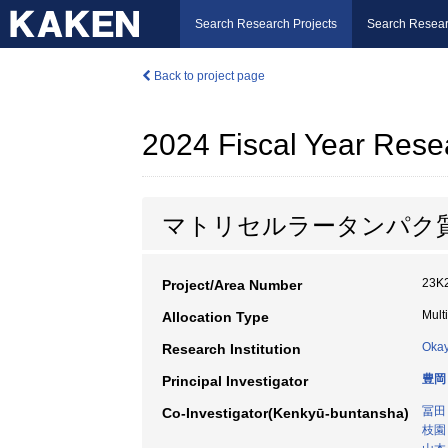
Search Research Projects
Search Resear
Back to project page
2024 Fiscal Year Rese
マトリセルラータンパク
23K
Project/Area Number
Mult
Allocation Type
Okay
Research Institution
豊岡
Principal Investigator
冨田
Co-Investigator(Kenkyū-buntansha)
枝園