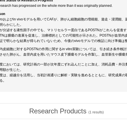
ent Status of Research Progress
esearch has progressed on the whole more than it was originally planned.
son
 vitroおよびin vivoモデルを用いてCAFが、肺がん細胞細胞の増殖能、遊走・
明らかにした。
Fが分泌する液性因子の中でも、マトリセルラー蛋白であるPOSTNがこれらを促進
STNは腫瘍の進展を促進し、治療標的としての可能性が示された。POSTNが血管内皮細
証で明らかな結果が得られていないため、今後のvivoモデルでの検証に向け準備は
内皮細胞に対するPOSTNの作用に関するin vitro実験については、引き続き条件
させた肺がん、血管内皮を用いたマウス皮下腫瘍モデルを作製し、血管新生や腫瘍
度においては、研究計画の一部が次年度にずれ込んだことに加え、消耗品費・外注
用額が生じた。
度は、繰越分を活用し、当初計画通りに解析・実験を進めるとともに、研究成果の
る。
Research Products
(
1
results)