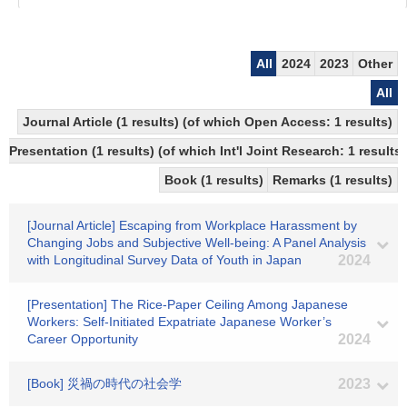
All
2024
2023
Other
All
Journal Article (1 results) (of which Open Access: 1 results)
Presentation (1 results) (of which Int'l Joint Research: 1 results)
Book (1 results)
Remarks (1 results)
[Journal Article] Escaping from Workplace Harassment by
Changing Jobs and Subjective Well-being: A Panel Analysis
with Longitudinal Survey Data of Youth in Japan
2024
[Presentation] The Rice-Paper Ceiling Among Japanese
Workers: Self-Initiated Expatriate Japanese Worker’s
Career Opportunity
2024
[Book] 災禍の時代の社会学
2023