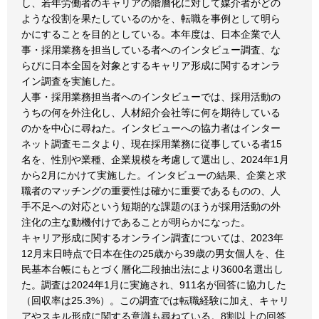
し、若年労働者のキャリアの階層化に対して媒介者がどの
ような役割を果たしているのかを、転職を事例として明ら
かにすることを目的としている。本年度は、日本企業で人
事・採用業務を担当している者へのインタビュー調査、な
らびに日本全国を対象とするキャリア形成に関するオンラ
イン調査を実施した。
人事・採用業務担当者へのインタビューでは、採用活動の
うちの何を外注化し、人材紹介会社等に何を期待している
のかを中心に尋ねた。インタビューへの協力者はインター
ネット調査モニタより、現在採用業務に従事している者15
名を、性別や業種、企業規模を考慮して選出し、2024年1月
から2月にかけて実施した。インタビューの結果、企業と求
職者のマッチングの重要性は確かに重要であるものの、人
手不足への対応という短期的な課題のほうが採用活動の外
注化の主な動機付けであることが明らかになった。
キャリア形成に関するオンライン調査については、2023年
12月末日時点で日本在住の25歳から39歳の男女個人を、住
民基本台帳にもとづく層化二段抽出法により3600名選出し
た。調査は2024年1月に実施され、911名が回答に協力した
（回収率は25.3%）。この調査では転職経験に加え、キャリ
アやスキル形成に関する意識も尋ねている。8割以上の回答