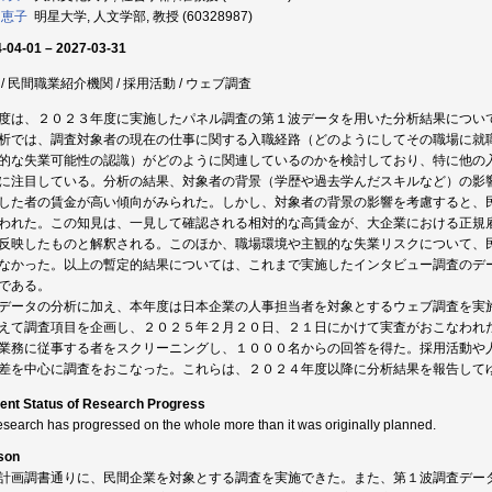
 恵子
明星大学, 人文学部, 教授 (60328987)
-04-01 – 2027-03-31
 / 民間職業紹介機関 / 採用活動 / ウェブ調査
度は、２０２３年度に実施したパネル調査の第１波データを用いた分析結果につい
析では、調査対象者の現在の仕事に関する入職経路（どのようにしてその職場に就
的な失業可能性の認識）がどのように関連しているのかを検討しており、特に他の
に注目している。分析の結果、対象者の背景（学歴や過去学んだスキルなど）の影
した者の賃金が高い傾向がみられた。しかし、対象者の背景の影響を考慮すると、
われた。この知見は、一見して確認される相対的な高賃金が、大企業における正規
反映したものと解釈される。このほか、職場環境や主観的な失業リスクについて、
なかった。以上の暫定的結果については、これまで実施したインタビュー調査のデ
である。
データの分析に加え、本年度は日本企業の人事担当者を対象とするウェブ調査を実
えて調査項目を企画し、２０２５年２月２０日、２１日にかけて実査がおこなわれ
業務に従事する者をスクリーニングし、１０００名からの回答を得た。採用活動や
差を中心に調査をおこなった。これらは、２０２４年度以降に分析結果を報告して
ent Status of Research Progress
esearch has progressed on the whole more than it was originally planned.
son
計画調書通りに、民間企業を対象とする調査を実施できた。また、第１波調査デー