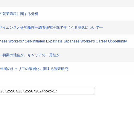
その後の就業環境に関する分析
るオープンサイエンスと研究倫理―調査研究実践で生じうる懸念について―
nese Workers? Self-Initiated Expatriate Japanese Worker’s Career Opportunity
の軌跡――初期の地位か、キャリアの一貫性か
割と若年者のキャリアの階層化に関する調査研究