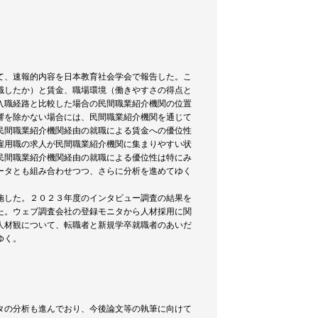
て、速報的内容を日本教育社会学会で報告した。こ
職したか）と賃金、職場環境（働きやすさの得点と
入職経路と比較した場合の民間職業紹介機関の位置
響を除かない場合には、民間職業紹介機関を通じて
民間職業紹介機関経由の就職による賃金への優位性
雇用職の求人が民間職業紹介機関に集まりやすい状
民間職業紹介機関経由の就職による優位性は特にみ
ータとも組み合わせつつ、さらに分析を進めてゆく
施した。２０２３年度のインタビュー調査の結果を
た。ウェブ調査会社の登録モニタから人材採用に関
人材観について、転職者と新規学卒就職者のあいだ
ゆく。
タの分析も進んでおり、今後論文等の執筆に向けて