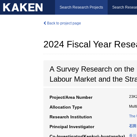
Search Research Projects
Search Resear
Back to project page
2024 Fiscal Year Rese
A Survey Research on the 
Labour Market and the Strat
23K
Project/Area Number
Mult
Allocation Type
The 
Research Institution
石田
Principal Investigator
香川
Co-Investigator(Kenkyū-buntansha)