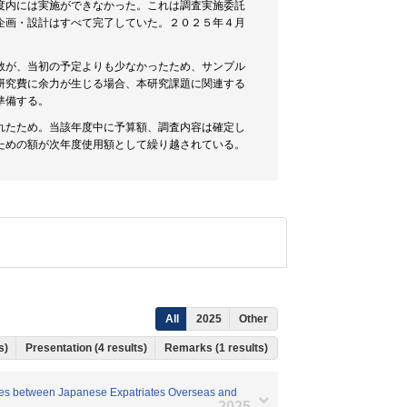
度内には実施ができなかった。これは調査実施委託
企画・設計はすべて完了していた。２０２５年４月
数が、当初の予定よりも少なかったため、サンプル
研究費に余力が生じる場合、本研究課題に関連する
準備する。
れたため。当該年度中に予算額、調査内容は確定し
ための額が次年度使用額として繰り越されている。
All
2025
Other
ts)
Presentation (4 results)
Remarks (1 results)
ories between Japanese Expatriates Overseas and
2025