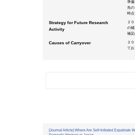
準備
先の
時点
２０
Strategy for Future Research
の補
Activity
補足
２０
Causes of Carryover
てお
[Journal Article] Where Are Self-Initiated Expatri