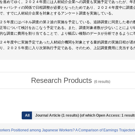
を進めてゆく。２０２４年度には人材紹介企業への調査も実施予定であったが、年
キャパシティの関係で日程調整が必要となったためであり、２０２４年度中に調査
で、すでに人材紹介企業を対象とするアンケート調査を実施している。
２５年度にはパネル調査の第２波の実施を予定している。追跡調査に同意した者の
正等について検討をおこなう予定である。また、調査対象者数が少ないことにより
的な調査に費用を割り当てることで、より幅広い種類のデータが分析できるように
２４年度中に実施予定であった人材紹介機関を対象とする量的調査の実施日程が遅
り、２０２５年度に入り次第執行予定である。そのため、上記調査費用に充当する
Research Products
(
6
results)
All
Journal Article (1 results) (of which Open Access: 1 resul
ate Workers Positioned among Japanese Workers? A Comparison of Earnings Traject