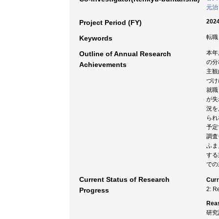
元治
2024
Project Period (FY)
転職
Keywords
本年
Outline of Annual Research
の分
Achievements
主観
づけ
就職
が失
況を
られ
予定
調査
ふま
する
での
Current Status of Research
Curr
2: R
Progress
Rea
研究