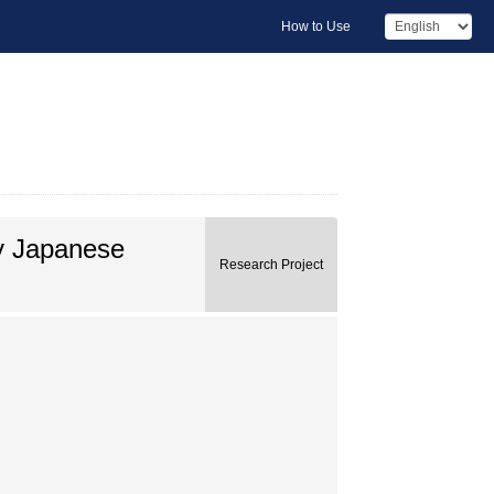
How to Use
ry Japanese
Research Project