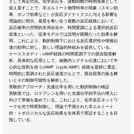
として再定式化。化学反応を、波動関数の時間発展として
捉え直すことで、非エルミート物理特有の現象（スキン効
果、ポンプ効果など）が反応ダイナミクスに与える影響を
理論的に明示。基質を奪い合う複数の反応経路において、
反応確率の空間的非局在化や、時間変調による選択的反応
促進といった、従来モデルでは説明が困難だった効果を解
明。これにより、動的制御下における反応選択性や情報伝
達の効率に対し、新しい理論的枠組みを提供している。
ケーススタディ：cAMP経路の時間変調下での競合阻害解
析。具体的な応用として、細胞内シグナル伝達において中
心的な役割を担うcAMP（cyclic AMP）経路を題材に選定。
時間的に変調された反応速度のもとで、競合阻害の振る舞
いとその制御可能性を解析した。
実験的アプローチ：光遺伝学を用いた動的制御の検証
実験面では、ロドプシンを用いた光遺伝学的手法の導入に
向けて準備を進めている。これにより、化学反応ネットワ
ークを光で時変制御し、理論で予測された非エルミート
的・トポロジカルな反応効果を生体系で実証することを目
指している。