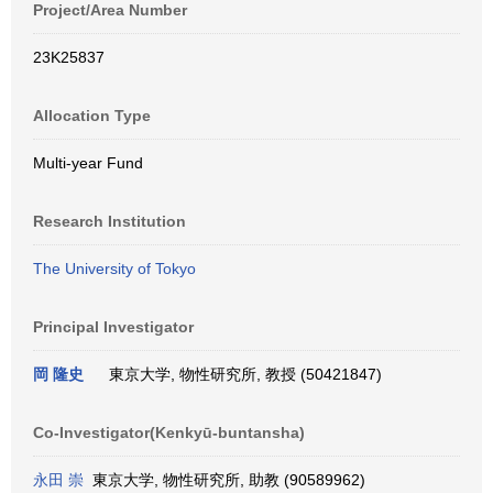
Project/Area Number
23K25837
Allocation Type
Multi-year Fund
Research Institution
The University of Tokyo
Principal Investigator
岡 隆史
東京大学, 物性研究所, 教授 (50421847)
Co-Investigator(Kenkyū-buntansha)
永田 崇
東京大学, 物性研究所, 助教 (90589962)