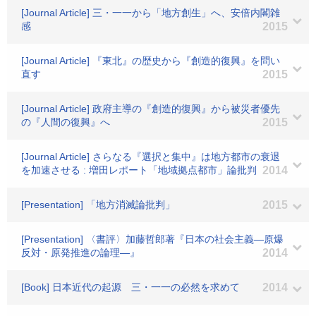
[Journal Article] 三・一一から「地方創生」へ、安倍内閣雑
感
2015
[Journal Article] 『東北』の歴史から『創造的復興』を問い
直す
2015
[Journal Article] 政府主導の『創造的復興』から被災者優先
の『人間の復興』へ
2015
[Journal Article] さらなる『選択と集中』は地方都市の衰退
を加速させる : 増田レポート「地域拠点都市」論批判
2014
[Presentation] 「地方消滅論批判」
2015
[Presentation] 〈書評〉加藤哲郎著『日本の社会主義―原爆
反対・原発推進の論理―』
2014
[Book] 日本近代の起源 三・一一の必然を求めて
2014