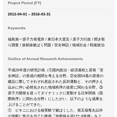
Project Period (FY)
2012-04-01 – 2016-03-31
Keywords
福島第一原子力発電所 / 東日本大震災 / 原子力行政 / 聞き取
り調査 / 放射線被ばく問題 / 安全神話 / 地域社会 / 戦後政治
Outline of Annual Research Achievements
平成26年度の研究計画（①国内政治・経済過程と原発「安
全神話」の形成の相関を考える分野。②全国54基の原発の
建設に際してそれぞれ惹起された反対運動と、その押さえ
込みに伴い必然化された地域秩序の改変に関わる分野。③
原子力開発を巡ってダイナミックに変動する日米関係（国
際秩序）に関わる分野）にしたがい、以下のような成果を
上げることができた。
① ビキニにおける核実験で被ばくした、第五福竜丸以外
の漁船に焦点を当てた映画『放射線を浴びたX年後』を上