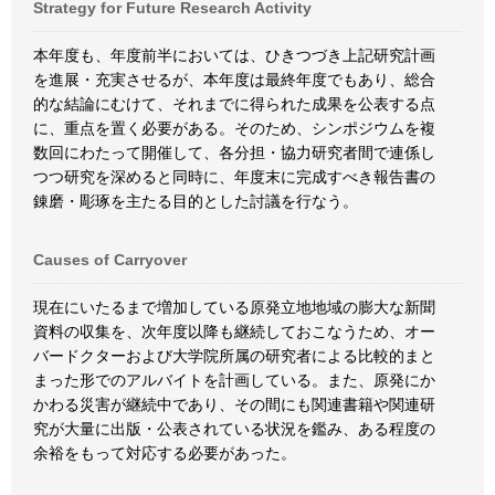
Strategy for Future Research Activity
本年度も、年度前半においては、ひきつづき上記研究計画
を進展・充実させるが、本年度は最終年度でもあり、総合
的な結論にむけて、それまでに得られた成果を公表する点
に、重点を置く必要がある。そのため、シンポジウムを複
数回にわたって開催して、各分担・協力研究者間で連係し
つつ研究を深めると同時に、年度末に完成すべき報告書の
錬磨・彫琢を主たる目的とした討議を行なう。
Causes of Carryover
現在にいたるまで増加している原発立地地域の膨大な新聞
資料の収集を、次年度以降も継続しておこなうため、オー
バードクターおよび大学院所属の研究者による比較的まと
まった形でのアルバイトを計画している。また、原発にか
かわる災害が継続中であり、その間にも関連書籍や関連研
究が大量に出版・公表されている状況を鑑み、ある程度の
余裕をもって対応する必要があった。