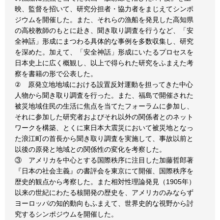
映、監督を招いて、研究分担者・協力者をまじえてシンポ
ジウムを開催した。また、それらの漁船を発見した高知県
の高校教師のもとに赴き、聞き取り調査を行うなど、「安
全神話」形成にまつわる具体的な事例を多数収集し、研究
を深めた。加えて、「安全神話」形成にいたるプロセスを
日本史上に広く概観し、以上で得られた研究をふまえた考
察を書籍の形で公表した。
② 原発立地地域における設置反対運動を担ってきた中心
人物から聞き取り調査を行った。また、福島で開催された
被災地域住民の生活に焦点を当てたフォーラムに参加し、
それに参加した研究者およびそれ以外の関係者とのネット
ワークを構築、とくに東日本大震災において被災地となっ
た浪江町の首長から聞き取り調査を実施して、事故以前と
以後の原発と地域との関係性の変化を考察した。
③ アメリカを中心とする国際秩序に注目した加藤哲郎著
『日本の社会主義』の書評会を東京にて開催、国際秩序を
歴史的観点から考察した。また相対性理論発見（1905年）
以来の世紀にわたる核開発の歴史を、アメリカのみならず
ヨーロッパの知的動向もふまえて、世界史的な視野から討
究するシンポジウムを開催した。