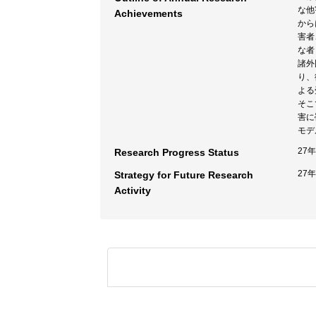
な他
Achievements
から
害者
な者
諸外
り、
よる
そこ
害に
モデ
27
Research Progress Status
27
Strategy for Future Research
Activity