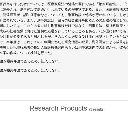
害行為を行った者については、医療観察法の処遇の要件である「治療可能性」、「
は除外され、刑事施設で処遇が行われているのが現状である。また、医療観察法の
、発達障害者、認知症患者などについても、刑事施設で処遇が行われている。しか
も含まれている。また、刑事施設は、彼らの社会復帰を図るための処遇の場として
国においては、これらの者に対し刑事施設だけではなく、刑事司法、精神科医療・
彼らの社会復帰に向けた適切な処遇を行っているところもある。わが国においても
受け皿が必要であると思われるが、そのような適切な受け皿が構築されているとは
で、本年度は、これまでの３年間にわたる研究活動の成果、海外調査による成果を
罹患した犯罪行為者の指定入院医療機関内あるいは刑事施設内での処遇から、彼ら
ル案の作成について検討を行った。
年度が最終年度であるため、記入しない。
年度が最終年度であるため、記入しない。
Research Products
(
3
results)