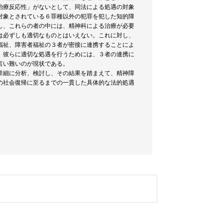
治療反応性」がないとして、同法による処遇の対象
対象とされている６罪種以外の犯罪を犯した知的障
し、これらの者の中には、精神科による治療が必要
は必ずしも適切なものとはいえない。これに対し、
福祉、障害者福祉の３者が密接に連携することによ
、彼らに適切な処遇を行うためには、３者の連携に
言い難いのが現状である。
詳細に分析、検討し、その結果を踏まえて、精神障
の社会復帰に至るまでの一貫した具体的な法的処遇