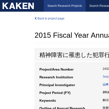
Search Research Projects
Search Resear
Back to project page
2015 Fiscal Year Annu
精神障害に罹患した犯罪
243
Project/Area Number
Seij
Research Institution
山本
Principal Investigator
2012
Project Period (FY)
触法
Keywords
医療
Outline of Annual Research