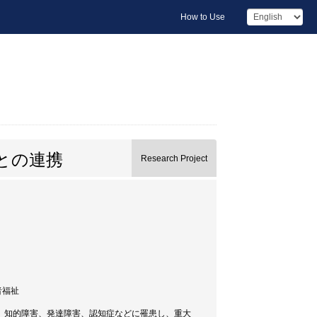
How to Use
との連携
Research Project
者福祉
、知的障害、発達障害、認知症などに罹患し、重大