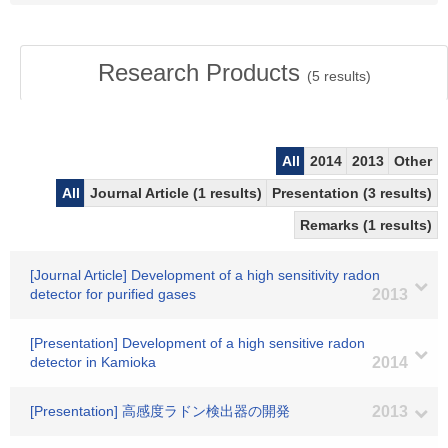
Research Products
(
5
results)
All
2014
2013
Other
All
Journal Article (1 results)
Presentation (3 results)
Remarks (1 results)
[Journal Article] Development of a high sensitivity radon
detector for purified gases
2013
[Presentation] Development of a high sensitive radon
detector in Kamioka
2014
[Presentation] 高感度ラドン検出器の開発
2013