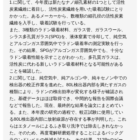
1.に関して、今年度は新たなナノ細孔素材の1つとして活性
炭素繊維に着目し、活性炭素繊維を用いた吸着試験にとり
かかった。あるメーカーから、数種類の細孔径の活性炭素
繊維を入手し、吸着試験を行っている。
また、3種類のラドン吸着材料、ガラス管、ガラスウール、
シラス多孔質ガラス(SPG)を、液体窒素で冷却して、純空気
とアルゴンガス雰囲気中でラドン吸着率の測定実験を行っ
た。その結果、SPGがアルゴンガス雰囲気中でも、十分な
ラドン吸着性能を示すことがわかった。多孔質ガラスは、
活性炭に代わる新しいラドン吸着材料となる可能性がある
ことを確認した。
2.に関しては、純空気中、純アルゴン中、純キセノン中での
検出器の較正作業を進めた。80L検出器内部を満たすガスの
種類により、ラドンの検出効率が変化する様子が確認され
た。基礎データはほぼ取得でき、中間的な報告を国際会議
などで報告した。現在、最終的な結果を論文にまとめてい
る。また、本年度の研究の過程で、較正試験に使用してい
る80L検出器内部に放射線源が存在する事が判明した。これ
らはエタノールによるふき取り洗浄では除去しきれなかっ
た。そのため、再度電解研磨処理することによるバックグ
ラウンドレベルの低減を試みた。その結果、212Poのピー