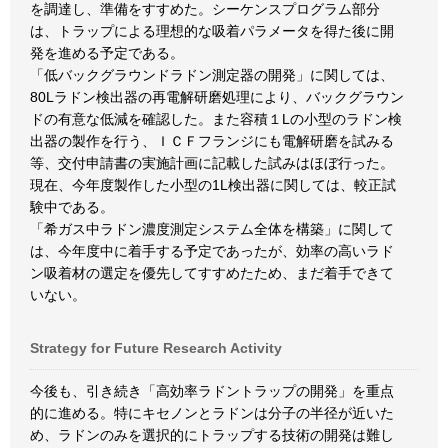
を調達し、準備をすすめた。シーケンスプログラム部分
は、トラップによる理想的な吸着パラメータを得た後に開
発を進める予定である。
「低バックグラウンドラドン測定器の開発」に関しては、
80Lラドン検出器の再電解研磨処理により、バックグラウン
ドの有意な低減を確認した。また容積１Lの小型のラドン検
出器の製作を行う、ＩＣＦフランジにも電解研磨を試みる
等、交付申請書の実施計画に記載した試みはほぼ行った。
現在、今年度製作した小型の1L検出器に関しては、較正試
験中である。
「希ガス中ラドン濃度測定システム全体を構築」に関して
は、今年度中に着手する予定であったが、効率の高いラド
ン吸着材の選定を優先してすすめたため、まだ着手できて
いない。
Strategy for Future Research Activity
今後も、引き続き「高効率ラドントラップの開発」を重点
的に進める。特にキセノンとラドンは分子の半径が近いた
め、ラドンのみを選択的にトラップする技術の開発は難し