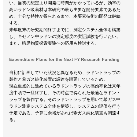
い。当初の想定より開発に時間がかかっているが、効率の
高いラドン吸着材は本研究の最も主要な開発要素であるた
め、十分な特性が得られるまで、本要素技術の開発は継続
する。
来年度末の研究期間終了までに、測定システム全体を構築
し、キセノン中ラドンの測定感度の実証試験を行いたい。
また、暗黒物質探索実験への応用も検討する。
Expenditure Plans for the Next FY Research Funding
当初に計画していた状況と異なるため、ラドントラップの
製作と希ガス純化装置の調達を順延しているため。
現在重点的に進めているラドントラップの高効率化は来年
度中頃で一旦終了し、その時点で得られた最適なラドント
ラップを製作する。そのラドントラップを用いて希ガス中
ラドン測定システム全体を構築し、システムの評価を行う
予定である。予算に余裕があれば希ガス純化装置も調達す
る。