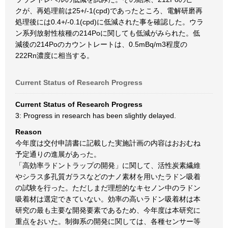
クが、再処理前は25+/-1(cpd)であったところ、電解研磨再
処理後には0.4+/-0.1(cpd)に低減された事を確認した。ウラ
ン系列放射性核種の214Poに関しても低減がみられた。低
減後の214Poのカウントレートは、0.5mBq/m3程度の
222Rn濃度に相当する。
Current Status of Research Progress
Current Status of Research Progress
3: Progress in research has been slightly delayed.
Reason
今年度は交付申請書に記載した実施計画の内容はおおむね
予定通りの進展があった。
「高効率ラドントラップの開発」に関して、活性炭素繊維
やシラス多孔質ガラスなどのナノ素材を用いたラドン吸着
の試験を行った。ただしまだ理想的なキセノン中のラドン
吸着材は選定できていない。効率の高いラドン吸着材は本
研究の最も主要な開発要素であるため、今年度は本研究に
重点をおいた。制御系の開発に関しては、各種センサー等