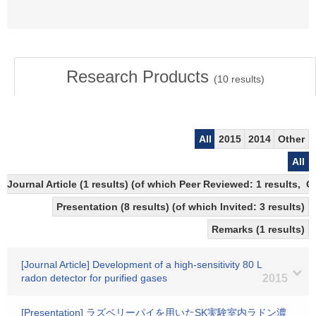
Research Products
(
10
results)
All
2015
2014
Other
All
Journal Article (1 results) (of which Peer Reviewed: 1 results,
Presentation (8 results) (of which Invited: 3 results)
Remarks (1 results)
[Journal Article] Development of a high-sensitivity 80 L
radon detector for purified gases
2015
[Presentation] ラズベリーパイを用いたSK実験室内ラドン濃