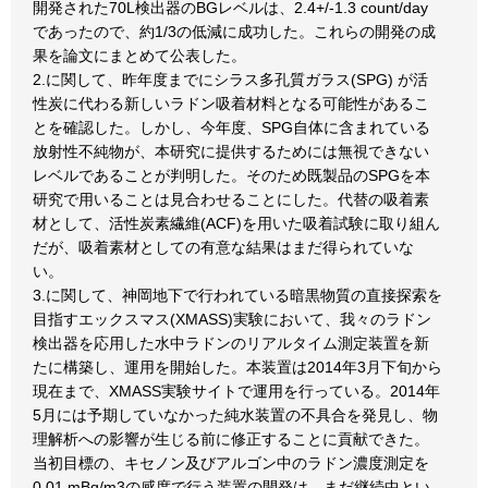
開発された70L検出器のBGレベルは、2.4+/-1.3 count/day
であったので、約1/3の低減に成功した。これらの開発の成
果を論文にまとめて公表した。
2.に関して、昨年度までにシラス多孔質ガラス(SPG) が活
性炭に代わる新しいラドン吸着材料となる可能性があるこ
とを確認した。しかし、今年度、SPG自体に含まれている
放射性不純物が、本研究に提供するためには無視できない
レベルであることが判明した。そのため既製品のSPGを本
研究で用いることは見合わせることにした。代替の吸着素
材として、活性炭素繊維(ACF)を用いた吸着試験に取り組ん
だが、吸着素材としての有意な結果はまだ得られていな
い。
3.に関して、神岡地下で行われている暗黒物質の直接探索を
目指すエックスマス(XMASS)実験において、我々のラドン
検出器を応用した水中ラドンのリアルタイム測定装置を新
たに構築し、運用を開始した。本装置は2014年3月下旬から
現在まで、XMASS実験サイトで運用を行っている。2014年
5月には予期していなかった純水装置の不具合を発見し、物
理解析への影響が生じる前に修正することに貢献できた。
当初目標の、キセノン及びアルゴン中のラドン濃度測定を
0.01 mBq/m3の感度で行う装置の開発は、まだ継続中とい