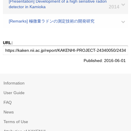
[Presentation] Development of a high sensitive radon
detector in Kamioka
2014
[Remarks] 極微量ラドンの測定技術の開発研究
URL:
Published: 2016-06-01
Information
User Guide
FAQ
News
Terms of Use