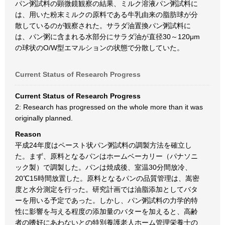
パン粥試料の顕微鏡観察の結果、ミルク溶液パン粥試料に
は、用いた粉末ミルクの原料である牛乳由来の脂肪球が分
散しているのが観察された。サラダ油置換パン粥試料に
は、パン粥に含まれる水部分にサラダ油が直径30～120μm
の球状のO/W型エマルションの状態で分散していた。
Current Status of Research Progress
Current Status of Research Progress
2: Research has progressed on the whole more than it was
originally planned.
Reason
平成24年度はペースト状パン粥試料の調製方法を確立し
た。まず、原料となるパンはホームベーカリー（パナソニ
ック製）で調製した。パンは焼成後、室温30分間放冷、
20℃15時間放置した。原料となるパンの品質管理は、嵩密
度と水分測定を行った。研究計画では油脂添加としてバタ
ーを用いる予定であった。しかし、パン粥試料の力学的特
性に影響を与える程度の添加量のバターを加えると、高齢
者の嗜好にあわないとの特別養護老人ホーム管理栄養士の