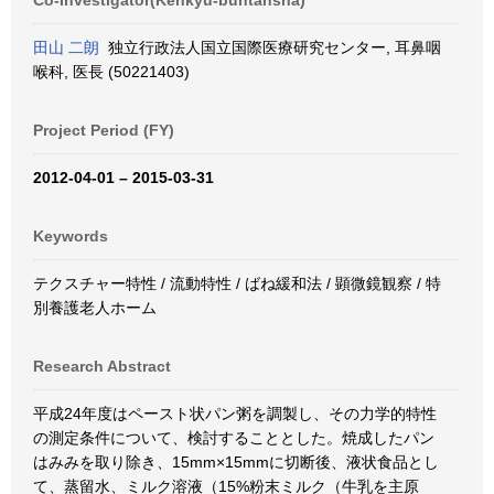
Co-Investigator(Kenkyū-buntansha)
田山 二朗
独立行政法人国立国際医療研究センター, 耳鼻咽
喉科, 医長 (50221403)
Project Period (FY)
2012-04-01 – 2015-03-31
Keywords
テクスチャー特性 / 流動特性 / ばね緩和法 / 顕微鏡観察 / 特
別養護老人ホーム
Research Abstract
平成24年度はペースト状パン粥を調製し、その力学的特性
の測定条件について、検討することとした。焼成したパン
はみみを取り除き、15mm×15mmに切断後、液状食品とし
て、蒸留水、ミルク溶液（15%粉末ミルク（牛乳を主原