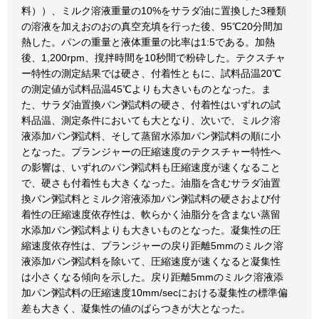
料））、ミルク溶液重量の10%をサラダ油に置換した3種類
の溶液を加えおのおの真空充填を行った後、95℃20分間加
熱した。パンの重量と液体重量の比率は1:5である。加熱
後、1,200rpm、撹拌時間を10秒間で粉砕した。テクスチャ
ー特性の測定結果では硬さ、付着性ともに、試料品温20℃
の測定値が試料品温45℃よりも大きいものとなった。ま
た、サラダ油置換パン粥試料の硬さ、付着性はいずれの試
料品温、測定条件においても大となり、次いで、ミルク溶
液添加パン粥試料、そして蒸留水添加パン粥試料の順に小
となった。プランジャーの圧縮速度のテクスチャー特性へ
の影響は、いずれのパン粥試料も圧縮速度が速くなること
で、硬さも付着性も大きくなった。油脂を含むサラダ油置
換パン粥試料とミルク溶液添加パン粥試料の硬さおよび付
着性の圧縮速度依存性は、軟らかく油脂分を含まない蒸留
水添加パン粥試料よりも大きいものとなった。凝集性の圧
縮速度依存性は、プランジャーの戻り距離5mmのミルク溶
液添加パン粥試料を除いて、圧縮速度が速くなると凝集性
は小さくなる傾向を示した。戻り距離5mmのミルク溶液添
加パン粥試料の圧縮速度10mm/secにおける凝集性の標準偏
差も大きく、凝集性の値のばらつきが大となった。