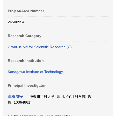
Project/Area Number
24500954
Research Category
Grant-in-Aid for Scientific Research (C)
Research Institution
Kanagawa Institute of Technology
Principal Investigator
高橋 智子
神奈川工科大学, 応用バイオ科学部, 教
授 (10364861)