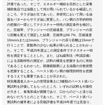
評価であった。そこで、エネルギー補給を目的とした栄養
補助食品では油脂として何が用いられているかを確認した
ところ、サラダ油が主であった。本研究において用いる油
脂をバターからサラダ油に変更した。パン粥の力学的特性
の把握の一環としてテクスチャー特性の測定条件を検討し
た。圧縮率、プランジャーの圧縮速度、プランジャーの戻
り距離を変えて測定した結果、圧縮率は66.7%、圧縮速度
10mm/sまたは1mm/s、プランジャーの戻り距離は15mmで
行うことで、変動率の少ない結果が得られることがわかっ
た。そこで、平成25年度はこの測定条件でテクスチャー特
性を測定することとした。また、ばね緩和法（申請設備）
による流動特性の測定が、試料の構造を把握するのに有効
であることもわかった。顕微鏡観察による油脂の分散状態
を把握することも、ペースト状パン粥の物理的特性を把握
するうえでも重要であることが示された。
特別養護老人ホームの管理栄養士に3種類のペースト状パン
粥試料を評価してもらったところ、いずれの試料も付着性
が大きく、食塊形成が困難であり、口からのどへと送り込
めないだろうとのことであった。そこで、ペースト状パン
粥試料の健常者による官能評価を平成24年度では見送り、