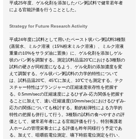
平成25年度、ゲル化剤を添加したパン粥試料で健常若年者
による官能評価を行うこととした。
Strategy for Future Research Activity
平成24年度に試料として用いたペースト状パン粥試料3種類
(蒸留水、ミルク溶液（15%粉末ミルク溶液）、ミルク溶液
重量の10%をサラダ油に置換）に、ゲル化剤を添加しゲル
状のパン粥を調製する。測定試料品温20℃における3種類の
試料の硬さが同程度になるよう、ゲル化剤の添加濃度を変
えて調製する。ゲル状パン粥試料の力学的特性について
は、試料品温20℃、45℃に加え、10℃でも測定する。テク
スチャー特性はプランジャーの圧縮速度依存性を把握す
る。0.5mm/secの圧縮速度によるひずみ-応力関係を把握す
ることに加えて、速い圧縮速度(10mm/sec)におけるひずみ-
応力の関係についても検討する。動的粘弾性による力学的
特性の把握も併行して行う。3種類の試料の食べやすさの評
価として、健常若年者による官能評価を行う。特別養護老
人ホームの管理栄養士による評価も昨年同様行う予定であ
る。加えて、咀嚼筋電位測定、嚥下時筋電位測定を行い、