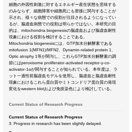
細胞の外因性刺激に対するエネルギー産生状態を意味する
のみならず、細胞障害や細胞死にも密接に関与することが
示され、様々な病態での役割が注目されるようになってい
るが、脳虚血病態での役割は明らかではない。本研究の目
的は、mitochondria biogenesisの脳虚血および脳虚血耐性
現象における役割を検討することである。
Mitochondria biogenesisには、GTP加水分解酵素である
mitofusion 1(MFN1)/MFN2、Dynamin-related protein 1、
Optic atrophy 1等が関与し、これらGTP加水分解酵素の調
節にはperoxisome proliferator-activated receptor-γ-co-
activator-1αが関与することが知られている。本年度は、ラ
ット一過性前脳虚血モデルを使用し、脳虚血と脳虚血耐性
現象におけるこれら蛋白質やミトコンドリア蛋白質の発現
変化をwestern blotおよび免疫染色により検討している。
Current Status of Research Progress
Current Status of Research Progress
3: Progress in research has been slightly delayed.