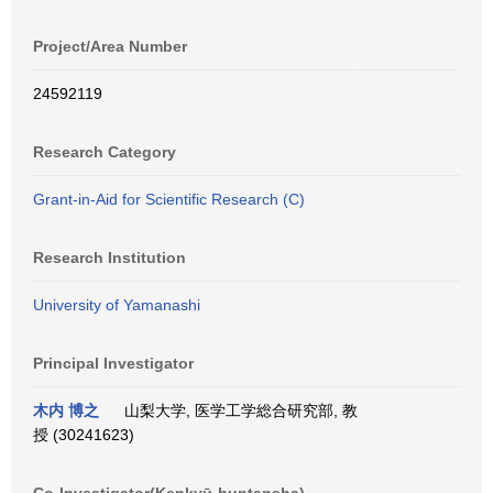
Project/Area Number
24592119
Research Category
Grant-in-Aid for Scientific Research (C)
Research Institution
University of Yamanashi
Principal Investigator
木内 博之
山梨大学, 医学工学総合研究部, 教
授 (30241623)