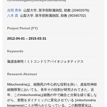
Co-Investigator(Kenkyū-buntansha)
吉岡 秀幸
山梨大学, 医学部附属病院, 助教 (20402076)
八木 貴
山梨大学, 医学部附属病院, 助教 (90345702)
Project Period (FY)
2012-04-01 – 2015-03-31
Keywords
脳虚血耐性 / ミトコンドリアバイオジェネティクス
Research Abstract
Mitochondriaは、細胞死の中心的な役割を担い、虚血性神経
細胞障害においても、長年その役割が研究されてきた。近
年、このmitochondriaは細胞の中で融合と分裂を繰り返しな
がら、形態をダイナミックに変化させている (mitochondria
biogenesis)ことが明らかとなっている。この動態変化は、