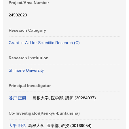
Project/Area Number
24592629
Research Category
Grant-in-Aid for Scientific Research (C)
Research Institution
Shimane University
Principal Investigator
谷戸 正樹
島根大学, 医学部, 講師 (30284037)
Co-Investigator(Kenkyū-buntansha)
大平 明弘
島根大学, 医学部, 教授 (00169054)