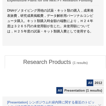
Expenditure Plans for the Next FY Research Funding
DNAゲノタイピング用他の試薬・キット類の購入，成果発
表旅費，研究成果掲載費，データ解析用パーソナルコンピ
ュータ購入。キット類購入時金額の端数により，Ｈ２４年
度は３２６５円の未使用額が生じた。未使用額について
は，Ｈ２５年度の試薬・キット類購入費として使用する。
Research Products
(
1
results)
All
2012
All
Presentation (1 results)
[Presentation] シンポジウムII 緑内障に関する最近のトピッ