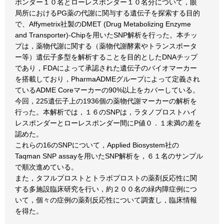
ポンダー１０名とローレスポンダー１０名分について，眼
局所におけるPG薬の代謝に関与する遺伝子を探索する目的
で、Affymetrix社製のDMET (Drug Metabolizing Enzyme
and Transporter)-Chipを用いたSNP解析を行った。本チッ
プは，薬物代謝に関する（薬物代謝酵素やトランスポータ
ー等）遺伝子多型を解析することを目的としたDNAチップ
であり，FDAによって承認された遺伝子のバイオマーカー
を搭載しており，PharmaADMEグループによって定義され
ているADME Coreマーカーの90%以上をカバーしている。
今回，225遺伝子上の1936個の薬物代謝マーカーの解析を
行った。本解析では，１６のSNPは，ラタノプロストハイ
レスポンダーとローレスポンダー間にP値０．１未満の差を
認めた。
これらの16のSNPについて，Applied Biosystem社の
Taqman SNP assayを用いたSNP解析を，６１名のサンプル
で順次進めている。
また，タフルプロストとトラボプロストの薬剤反応性に関
する多施設臨床研究を行い，約２００名の緑内障症例につ
いて，個々の症例の薬剤反応性について調査し，臨床情報
を得た。