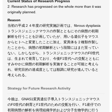
Current Status of Research Progress
2: Research has progressed on the whole more than it was
originally planned.
Reason
当初の平成２４年度の研究実施計画では、fibrous dysplasia
トランスジェニックマウスの作製とともにその病態の初期
解析を行うことを計画していたが、用いる遺伝子をマウス
からヒトへと変更したことに加え、変異体を２種類作製し
たことから、病態の初期解析という段階にはまだ至ってい
ない。しかしながら、トランスジェニックマウスのF0世代
は、生まれて発育しており、今後F1世代への交配とともに
すみやかに病態の初期解析を実施することが可能と考えら
れ、研究目的の達成度としては順調に研究が進んでいると
考えられる。
Strategy for Future Research Activity
今後は、GNAS1変異遺伝子導入トランスジェニックマウス
のF0世代の飼育とF1世代のための交配を行い、F1産仔での
初期病態の解析を病理組織学的および分子生物学的に行う