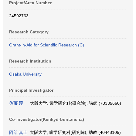
Project/Area Number
24592763
Research Category
Grant-in-Aid for Scientific Research (C)
Research Institution
Osaka University
Principal Investigator
佐藤 淳
大阪大学, 歯学研究科(研究院), 講師 (70335660)
Co-Investigator(Kenkyū-buntansha)
阿部 真土
大阪大学, 歯学研究科(研究院), 助教 (40448105)