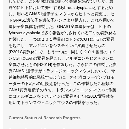
していた。この研究計画に従って実験を進めていたが、最
終的にヒトにおいて発生するfybrous dysplasiaとするため
に、用いるGNAS1遺伝子をマウスからヒトへと変更し、ヒ
トGNAS1遺伝子を遺伝子バンクより購入し、これを用いて
遺伝子変異体を作製した。GNAS1変異遺伝子は、ヒトの
fybrous dysplasiaで多く報告がなされている二つの変異体を
作製した。一つは２０１番目のコドンのCGTにTGTの変異
を起こし、アルギニンをシステインに変異させたもの
(R201C変異体）で、もう一つは、同じく２０１番目のコド
ンCGTにCATの変異を起こし、アルギニンをヒスチジンに
変異させたもの(R201H)を作製した。さらにこの作製した変
異GNAS1遺伝子がトランスジェニックマウスにおいて、骨
芽細胞特異的に発現するように、タイプIコラーゲンプロモ
ーターの下流への組換えを行った。この作製した２種類の
GNA1変異遺伝子のうち、トランスジェニックマウスの作製
にはアルギニンをシステインに変異させたR201C変異体を
用いてトランスジェニックマウスの作製を行った。
Current Status of Research Progress