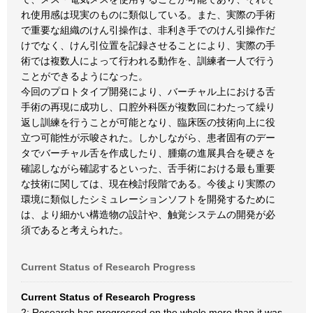
れ使用感は現実のものに類似している。また、実際の手術
で重要な組織のけん引操作は、非利き手でのけん引操作だ
けでなく、けん引位置を記録させることにより、実際の手
術では複数人によって行われる動作を、訓練者一人で行う
ことができるようになった。
今回のプロトタイプ開発により、バーチャル上における舌
手術の再現に成功し、口腔外科医が複数回にわたって繰り
返し訓練を行うことが可能となり、臨床医の技術向上に役
立つ可能性が示唆された。しかしながら、患者固有のデー
タでバーチャル舌を作成したり、腫瘍の進展具合を硬さを
確認しながら確認するといった、舌手術における最も重要
な技術に関しては、現在検討段階である。今後より実際の
環境に類似したシミュレーションソフトを開発するために
は、より細かい構造物の設計や、触覚システムの開発が必
須であると考えられた。
Current Status of Research Progress
Current Status of Research Progress
2: Research has progressed on the whole more than it was