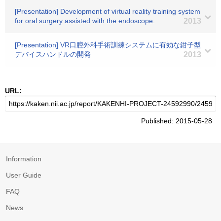
[Presentation] Development of virtual reality training system
for oral surgery assisted with the endoscope.
2013
[Presentation] VR口腔外科手術訓練システムに有効な鉗子型
デバイスハンドルの開発
2013
URL:
Published: 2015-05-28
Information
User Guide
FAQ
News