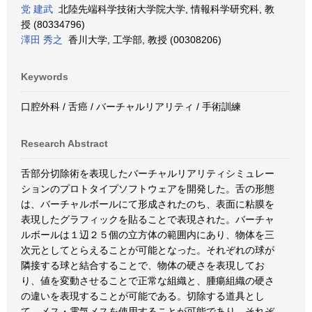
党 建武
北陸先端科学技術大学院大学, 情報科学研究科, 教
授 (80334796)
澤田 秀之
香川大学, 工学部, 教授 (00308206)
Keywords
口腔外科 / 舌癌 / バーチャルリアリティ / 手術訓練
Research Abstract
舌部分切除術を表現したバーチャルリアリティシミュレー
ションのプロトタイプソフトウェアを開発した。舌の形態
は、バーチャルボールにて形成されたのち、表面に粘膜を
表現したグラフィックを貼ることで表現された。バーチャ
ルボールは１辺２５個の立方体の範囲内にあり、物体を三
次元としてとらえることが可能となった。それぞれの球が
隣接する球と結合することで、物体の硬さを表現してお
り、値を変動させることで正常な組織と、腫瘍組織の硬さ
の違いを表現することが可能である。切除する道具とし
て、メス・電気メスを使用することが可能であり、それぞ