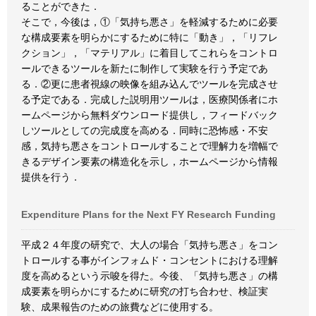
ることができた．
そこで，今後は，①「気持ち悪さ」を軽減するために必要
な構成要素を明らかにするために特に「動き」，「リフレ
クション」，「マテリアル」に着目してこれらをコントロ
ールできるツールを新たに制作して実験を行う予定であ
る．②更に患者視線の映像を組み込んでツールを完成させ
る予定である．完成した説明用ツールは，医療関係者にホ
ームページから無料ダウンロード提供し，フィードバック
しツールとしての完成度を高める．同時に恐怖感・不安
感，気持ち悪さをコントロールすることで理解力を増幅で
きるデザイン要素の構造化を示し，ホームページから情報
提供を行う．
Expenditure Plans for the Next FY Research Funding
平成２４年度の研究で、大人の場合「気持ち悪さ」をコン
トロールする事がインフォムド・コンセントにおける理解
度を高めるという示唆を得た。今後、「気持ち悪さ」の構
成要素を明らかにするために研究の打ち合わせ、検証実
験、成果報告のための旅費などに使用する。