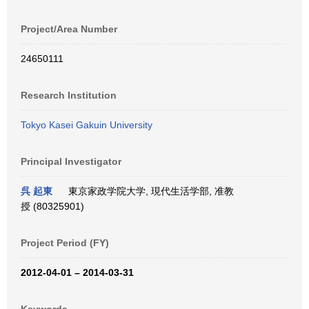
Project/Area Number
24650111
Research Institution
Tokyo Kasei Gakuin University
Principal Investigator
呉 起東
東京家政学院大学, 現代生活学部, 准教
授 (80325901)
Project Period (FY)
2012-04-01 – 2014-03-31