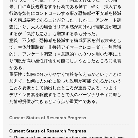
果、目に直接処置をする行為である刺す、砕く、挿入する
行為を如何にコントロールする事が恐怖感や不安感を軽減
する構成要素であることが分った．しかし、アンケート調
査により、大人の場合はリアル感が高ければ理解度が増加
するが「気持ち悪さ」も増加する事も分った。
意義：不安感、恐怖感を軽減する構成要素を測る方法とし
て、生体計測装置・非接続アイマークレコーダ（＝無意識
的）、アンケート調査（＝意識的）の３つを用いた事によ
り制度が高い感性評価を可能にしようとしたところに意義
がある。
重要性：如何に分かりやすく情報を伝えるかということに
加えて、如何に人の心に沿った説明が可能であるかという
ことを要素として抽出したところが重要である。つまり、
デザイン要素を駆使することで人のパーソナリティに即し
た情報提供ができるという点が重要性である。
Current Status of Research Progress
Current Status of Research Progress
2: Research has progressed on the whole more than it was