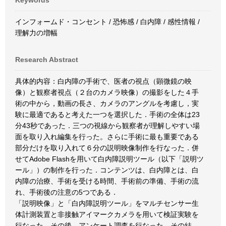
Keywords
インフォームド・コンセント / 恐怖感 / 白内障 / 感性情報 /
理解力の増幅
Research Abstract
具体的内容：白内障の手術で、医者の視点（顕微鏡の映
像）と観察者視点（２台のカメラ映像）の撮影をした４手
術の中から，動画の長さ、カメラのアングルを考慮し，実
験に最適であると考えた一つを選択した．手術の全体は23
分43秒であった．三つの視線から観察者が理解しやすい場
面を取り入れ編集を行った。さらに手術に最も重要である
部分だけを取り入れて６分の説明映像制作を行なった．併
せてAdobe Flashを用いて白内障説明ツール（以下「説明ツ
ール」）の制作を行った．コンテンツは、白内障とは、白
内障の治療、手術を受ける時間、手術前の準備、手術の流
れ、手術後の注意の5つである．
「説明映像」と「白内障説明ツール」をマルチセンサー生
体計測装置と非接触アイマークカメラを用いて検証実験を
行なった．その後、アンケート調査を行なった．その結