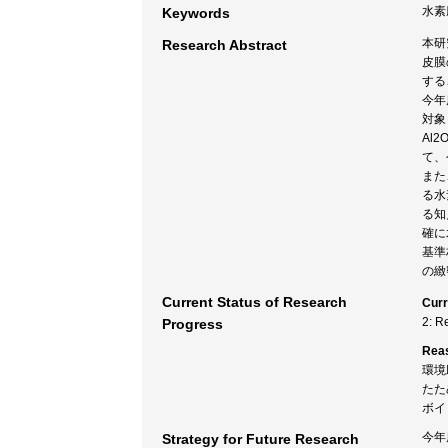
水素
Keywords
本研
Research Abstract
皮膜
する
今年
対象
Al
て、
また
る水
る知
確に
基準
の緻
Current Status of Research
Curr
2: R
Progress
Rea
環境
たた
ボイ
今年
Strategy for Future Research