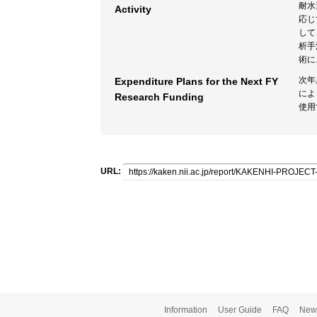
耐水
Activity
応じ
して
析手
術に
次年
Expenditure Plans for the Next FY
によ
Research Funding
使用
URL:
Information
User Guide
FAQ
New