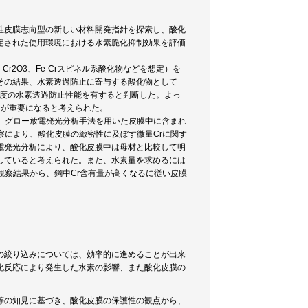
性皮膜志向型の新しい材料開発指針を探索し、酸化
定された使用環境における水素脆化抑制効果を評価
r2O3、Fe-Crスピネル系酸化物などを想定）を
その結果、水素透過防止に寄与する酸化物として
00倍程度の水素透過防止性能を有すると判断した。よっ
とが重要になると考えられた。
、グロー放電発光分析手法を用いた皮膜中に含まれ
察により、酸化皮膜の緻密性に及ぼす微量Crに関す
電発光分析により、酸化皮膜中は母材と比較して明
していると考えられた。また、水素量を求めるには
観察結果から、鋼中Cr含有量が高くなるに従い皮膜
の絞り込みについては、効率的に進めることが出来
化反応により発生した水素の影響、また酸化皮膜の
等の知見に基づき、酸化皮膜の保護性の観点から、