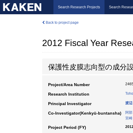
Search Research Projects
Search Resear
Back to project page
2012 Fiscal Year Rese
保護性皮膜志向型の成分
246
Project/Area Number
Toho
Research Institution
渡辺
Principal Investigator
阿部
Co-Investigator(Kenkyū-buntansha)
宮崎
2012
Project Period (FY)