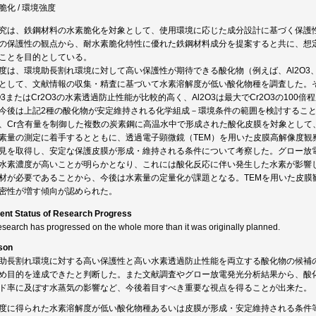
脆化 / 環境強度
究は、鉄鋼材料の水素脆化を対象として、使用環境に応じた成分設計に基づく保護
の保護性の観点から、耐水素脆化特性に優れた鉄鋼材料成分を提案すると共に、想
ことを目的としている。
度は、環境助長割れ環境に対して高い保護性が期待できる酸化物（例えば、Al2O3、C
として、文献情報の収集・精査に基づいて水素溶解度が低い酸化物種を調査した。
2O3またはCr2O3の水素透過防止性能が比較的高く、Al2O3は最大でCr2O3の1
今後は上記2種の酸化物が安定維持される化学組成－環境条件の範囲を検討するこ
、Cr含有量を制御した複数の炭素鋼に高温水中で形成された酸化皮膜を対象として
素量の測定に着手するとともに、透過電子顕微鏡（TEM）を用いた皮膜高解像度観
見を取得し、安定な保護皮膜が形成・維持される条件について考察した。グロー放
水素濃度が高いことが明らかとなり、これには酸化反応に伴い発生した水素が影響
材が必要であることから、今後は水素量の定量化が課題となる。TEMを用いた皮膜
密性が増す傾向が認められた。
ent Status of Research Progress
esearch has progressed on the whole more than it was originally planned.
son
助長割れ環境に対する高い保護性と高い水素透過防止性能を両立する酸化物の候補
め目的を達成できたと判断した。また文献調査やグロー放電発光分析結果から、酸
ド率に及ぼす水蒸気の影響など、今後着目すべき重要な視点を得ることが出来た。
度に得られた水素溶解度が低い酸化物種あるいは皮膜が形成・安定維持される条件