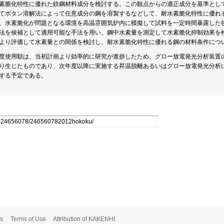
素脆化特性に優れた鉄鋼材料成分を検討する。この観点からの適正成分を基準とし
てボタン溶解法によって任意成分の鋼を溶製するなどして、耐水素脆化特性に優れ
、水素脆化が問題となる環境を高温雰囲気炉内に模擬して試料を一定時間暴露した
法を候補として適用可能な手法を用い、鋼中水素量を測定して水素脆化抑制効果を
より評価して水素量との関係を検討し、耐水素脆化特性に優れる鋼の材料条件につ
度使用額は、当初計画より効率的に研究が進捗したため、グロー放電発光分析装置
り生じたものであり、次年度以降に実施する昇温脱離あるいはグロー放電発光分析に
する予定である。
s
Terms of Use
Attribution of KAKENHI