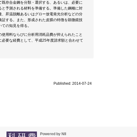
て既存合金鋼を分類・選択する、あるいは、必要に
ると予測される材料を準備する。準備した鋼種に対
後、昇温脱離あるいはグロー放電発光分析などの分
検証する。また、形成された皮膜の特徴を顕微鏡技
いての知見を得る。
の使用料ならびに分析用消耗品費が抑えられたこと
必要な経費として、平成25年度請求額と合わせて
Published: 2014-07-24
Powered by NII