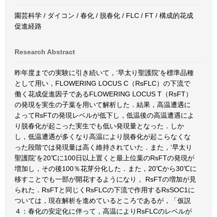
園芸科学 / ダイコン / 春化 / 脱春化 / FLC / FT / 構成的花成
促進経路
Research Abstract
昨年度までの実験に引き続いて，‘早太り聖護院’を標準品種
として用い，FLOWERING LOCUS C（RsFLC）の下流で
働く花成促進因子であるFLOWERING LOCUS T（RsFT）
の発現を実生の子葉を用いて解析した．結果，高温遭遇に
よってRsFTの発現レベルが低下し，低温後の高温遭遇によ
り脱春化が起こった実生でも低い発現量となった．しか
し，低温遭遇が多くなり高温により脱春化が起こらなくな
った段階では発現量は高く維持されていた．また，‘早太り
聖護院’を20℃に100日以上置くと最上位葉のRsFTの発現が
増加し，その後100％花芽分化した．また，20℃から30℃に
移すことでも一部が開花するようになり， RsFTの増加が見
られた．RsFTと同じくRsFLCの下流で作用するRsSOC1に
ついては，現在解析を進めているところであるが，「仮説
４：春化の安定化に伴って，高温によりRsFLCのレベルが