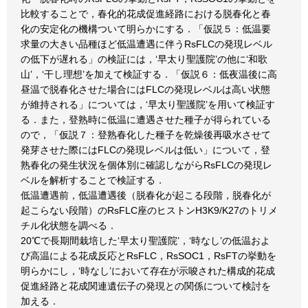
比較することで，春化的花成促進経路における脱春化と春
化の安定化の機構ついて明らかにする．「仮説５：低温要
求量の大きい品種ほど低温遭遇に伴うRsFLCの発現レベル
の低下が遅れる」の検証には，‘早太り聖護院’の他に‘和歌
山’，‘干し理想’を加えて検証する．「仮説６：低夜温後に高
昼温で脱春化させた場合にはFLCの発現レベルは高い状態
が維持される」については，‘早太り聖護院’を用いて検証す
る．また，登熟時に低温に遭遇させた種子が得られている
ので，「仮説７：登熟春化した種子を乾燥後再吸水させて
発芽させた際にはFLCの発現レベルは低い」について，登
熟春化の発生状況を個体別に確認しながらRsFLCの発現レ
ベルを解析することで検証する．
低温遭遇前，低温遭遇後（脱春化が起こる段階，脱春化が
起こらない段階）のRsFLC座のヒストンH3K9/K27のトリメ
チル化状態を調べる．
20℃で長期間栽培した‘早太り聖護院’，‘時なし’の低温およ
び高温による花成反応とRsFLC，RsSOC1，RsFTの挙動を
明らかにし，‘時なし’において存在が示唆された構成的花成
促進経路と花成関連遺伝子の発現との関係について検討を
加える．