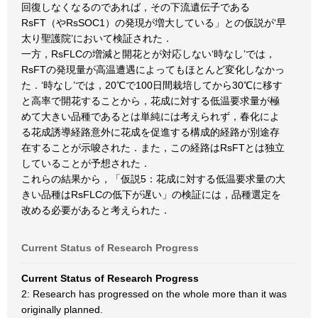
回復しなくなるのであれば，その下流遺伝子である
RsFT（やRsSOC1）の発現が増大している」との仮説が‘早
太り聖護院’において検証された．
一方，RsFLCの増減と開花とが対応しない‘時なし’では，
RsFTの発現量が高温遭遇によってもほとんど変化しなかっ
た．‘時なし’では，20℃で100日間栽培してから30℃に移す
と高率で開花することから，花成に対する低温要求量が極
めて大きい品種であるとは単純には考えられず，春化によ
る花成誘導経路意外に花成を促進する構成的経路が別途存
在することが示唆された．また，この経路はRsFTとは独立
していることが予想された．
これらの結果から，「仮説5：花成に対する低温要求量の大
きい品種はRsFLCの低下が遅い」の検証には，品種選定を
改める必要があると考えられた．
Current Status of Research Progress
Current Status of Research Progress
2: Research has progressed on the whole more than it was
originally planned.