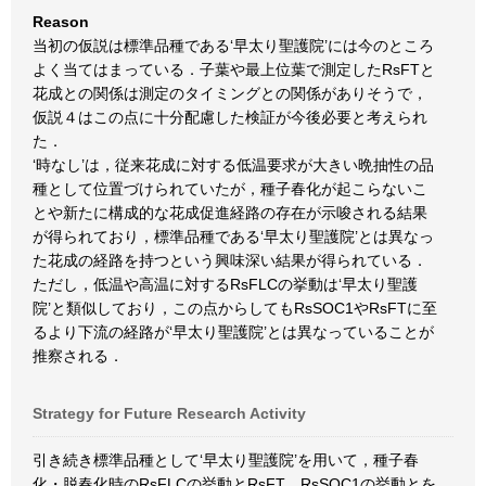
Reason
当初の仮説は標準品種である‘早太り聖護院’には今のところ
よく当てはまっている．子葉や最上位葉で測定したRsFTと
花成との関係は測定のタイミングとの関係がありそうで，
仮説４はこの点に十分配慮した検証が今後必要と考えられ
た．
‘時なし’は，従来花成に対する低温要求が大きい晩抽性の品
種として位置づけられていたが，種子春化が起こらないこ
とや新たに構成的な花成促進経路の存在が示唆される結果
が得られており，標準品種である‘早太り聖護院’とは異なっ
た花成の経路を持つという興味深い結果が得られている．
ただし，低温や高温に対するRsFLCの挙動は‘早太り聖護
院’と類似しており，この点からしてもRsSOC1やRsFTに至
るより下流の経路が‘早太り聖護院’とは異なっていることが
推察される．
Strategy for Future Research Activity
引き続き標準品種として‘早太り聖護院’を用いて，種子春
化・脱春化時のRsFLCの挙動とRsFT，RsSOC1の挙動とを