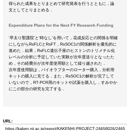
得られた成果をとりまとめて研究発表を行うとともに，論
文としてとりまとめる．
Expenditure Plans for the Next FY Research Funding
‘早太り聖護院’と‘時なし’を用いて，花成反応との関係を明確
にしながらRsFLCとRsFT，RsSOC1の関係解析を優先的に
進めた．結果，RsFLC遺伝子座のヒストンのトリメチル化
レベルの分析に予定していた実験が次年度送りとなったた
め，その経費分が次年度使用額として繰り越された．
次年度使用額は，バイオラプターのローター購入，分析用
キットの購入に充てる．また，RsSOC1の解析が完了して
いないので，RT-PCR用のキットや試薬を購入し，すみやか
にこの部分の研究を完了する．
URL: