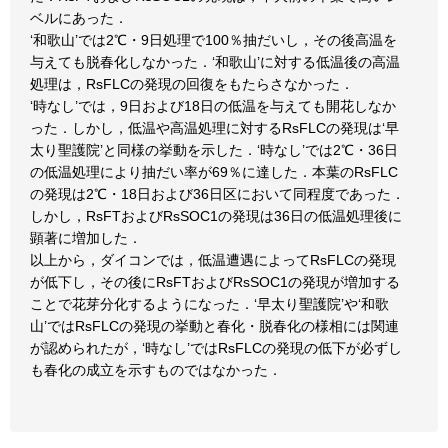
ベルにあった．
‘和歌山’では2℃・9日処理で100％抽だいし，その後高温を
与えても脱春化しなかった．‘和歌山’に対する低温後の高温
処理は，RsFLCの発現の回復をもたらさなかった．
‘時なし’では，9日および18日の低温を与えても開花しなか
った．しかし，低温や高温処理に対するRsFLCの発現は‘早
太り聖護院’と同様の挙動を示した．‘時なし’では2℃・36日
の低温処理により抽だい率が69％に達した．本葉のRsFLC
の発現は2℃・18日および36日区において同程度であった．
しかし，RsFTおよびRsSOC1の発現は36日の低温処理後に
顕著に増加した．
以上から，ダイコンでは，低温遭遇によってRsFLCの発現
が低下し，その後にRsFTおよびRsSOC1の発現が増加する
ことで花芽分化するようになった．‘早太り聖護院’や‘和歌
山’ではRsFLCの発現の挙動と春化・脱春化の様相には関連
が認められたが，‘時なし’ではRsFLCの発現の低下が必ずし
も春化の成立を示すものではなかった．