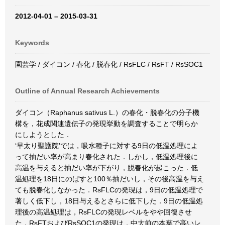
2012-04-01 – 2015-03-31
Keywords
園芸学 / ダイコン / 春化 / 脱春化 / RsFLC / RsFT / RsSOC1
Outline of Annual Research Achievements
ダイコン（Raphanus sativus L.）の春化・脱春化の分子機
構を，花成関連遺伝子の発現挙動を調査することで明らか
にしようとした．
‘早太り聖護院’では，吸水種子に対する9日の低温処理によ
って抽だい率が高まり春化された．しかし，低温処理後に
高温を与えると抽だい率が下がり，脱春化が起こった．低
温処理を18日にのばすと100％抽だいし，その後高温を与え
ても脱春化しなかった．RsFLCの発現は，9日の低温処理で
著しく低下し，18日与えるとさらに低下した．9日の低温処
理後の高温処理は，RsFLCの発現レベルをやや回復させ
た．RsFTおよびRsSOC1の発現は，中大前の本葉で高いレ