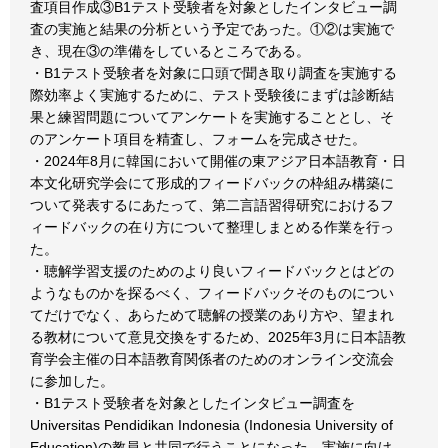
査項目作成③B1テスト受験者を対象としたインタビュー調
査の実施と結果の分析という予定であった。①②は実施で
き、現在③の準備をしているところである。
・B1テスト受験者を対象に口頭で聞き取り調査を実施する
際効率よく実施するために、テスト受験後にまずは診断結
果と練習問題についてアンケートを実施することとし、そ
のアンケート項目を精査し、フォームを完成させた。
・2024年8月に韓国において開催の東アジア日本語教育・日
本文化研究学会にて形成的フィードバックの枠組み構築に
ついて発表するにあたって、第二言語習得研究におけるフ
ィードバックの在り方について整理しまとめる作業を行っ
た。
・聴解学習支援のためのより良いフィードバックとはどの
ようなものかを探るべく、フィードバックそのものについ
てだけでなく、あらためて聴解の授業のあり方や、望まれ
る教材について意見交換をするため、2025年3月に日本語教
育学会主催の日本語教育関係者のためのオンライン交流会
に参加した。
・B1テスト受験者を対象としたインタビュー調査を
Universitas Pendidikan Indonesia (Indonesia University of
Education)の教員と共同で行うことになった。実施に向け