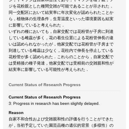
ジを花粉親とした種間交雑が可能であることが示された．
同一交配区において結実率に年次変化が認められたことか
ら，植物体の生理条件，生育温度といった環境要因も結実
に影響していると考えられた．
いずれの種においても，自家交配では花粉管が子房に到達
している雌蕊が多く，花の着生位置による花粉管伸長の違
いは認められなかったが，他家交配では花粉管が子房まで
到達している雌蕊は少なく，花柱内で伸長を停止している
花粉管が多く認められた．これらのことから，自家交配で
は受精後の種子発達，他家交配では受精前の交雑親和性が
結実率に影響している可能性が考えられた．
Current Status of Research Progress
Current Status of Research Progress
3: Progress in research has been slightly delayed.
Reason
自家不和合性および交雑親和性の評価を行うことができた
が，当初予定していた園芸品種の遺伝的背景（多様性）の