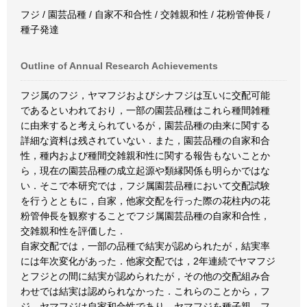
フジ / 園芸品種 / 自家不和合性 / 交雑親和性 / 花粉管伸長 /
種子発達
Outline of Annual Research Achievements
フジ属のフジ，ヤマフジおよびシナフジは互いに交配可能
であるといわれており，一部の園芸品種はこれら種間雑種
に由来すると考えられているが，園芸品種の由来に関する
詳細な資料は残されていない．また，園芸品種の自家和合
性，種内および種間交雑親和性に関する報告もないことか
ら，現在の園芸品種の成立起源や類縁関係も明らかではな
い．そこで本研究では，フジ属園芸品種において交配試験
を行うとともに，自家，他家交配を行った際の花柱内の花
粉管伸長を観察することでフジ属園芸品種の自家和合性，
交雑親和性を評価した．
自家交配では，一部の品種で結実が認められたが，結実率
には年次変化があった．他家交配では，2年連続でヤマフジ
とフジとの間に結実が認められたが，その他の交配組み合
わせでは結実は認められなかった．これらのことから，フ
ジ，ヤマフジは自家和合性であり，ヤマフジを種子親，フ