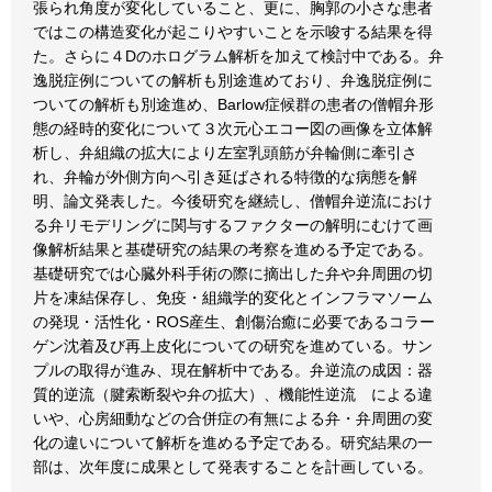
張られ角度が変化していること、更に、胸郭の小さな患者
ではこの構造変化が起こりやすいことを示唆する結果を得
た。さらに４Dのホログラム解析を加えて検討中である。弁
逸脱症例についての解析も別途進めており、弁逸脱症例に
ついての解析も別途進め、Barlow症候群の患者の僧帽弁形
態の経時的変化について３次元心エコー図の画像を立体解
析し、弁組織の拡大により左室乳頭筋が弁輪側に牽引さ
れ、弁輪が外側方向へ引き延ばされる特徴的な病態を解
明、論文発表した。今後研究を継続し、僧帽弁逆流におけ
る弁リモデリングに関与するファクターの解明にむけて画
像解析結果と基礎研究の結果の考察を進める予定である。
基礎研究では心臓外科手術の際に摘出した弁や弁周囲の切
片を凍結保存し、免疫・組織学的変化とインフラマソーム
の発現・活性化・ROS産生、創傷治癒に必要であるコラー
ゲン沈着及び再上皮化についての研究を進めている。サン
プルの取得が進み、現在解析中である。弁逆流の成因：器
質的逆流（腱索断裂や弁の拡大）、機能性逆流 による違
いや、心房細動などの合併症の有無による弁・弁周囲の変
化の違いについて解析を進める予定である。研究結果の一
部は、次年度に成果として発表することを計画している。