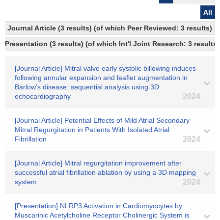
All
Journal Article (3 results) (of which Peer Reviewed: 3 results)
Presentation (3 results) (of which Int'l Joint Research: 3 results,
[Journal Article] Mitral valve early systolic billowing induces
following annular expansion and leaflet augmentation in
Barlow’s disease: sequential analysis using 3D
echocardiography
2024
[Journal Article] Potential Effects of Mild Atrial Secondary
Mitral Regurgitation in Patients With Isolated Atrial
Fibrillation
2024
[Journal Article] Mitral regurgitation improvement after
successful atrial fibrillation ablation by using a 3D mapping
system
2024
[Presentation] NLRP3 Activation in Cardiomyocytes by
Muscarinic Acetylcholine Receptor Cholinergic System is