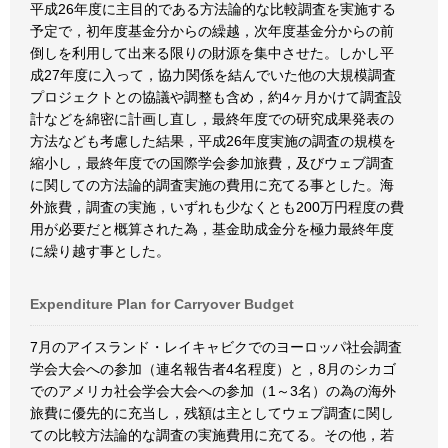
平成26年度に主目的である方法論的な比較調査を実施する
予定で，初年度基金分からの繰越，次年度基金分からの前
倒しを利用して出来る限りの財源を集中させた。しかし平
成27年度に入って，協力関係を結んでいた他の大規模調査
プロジェクトとの協議や調整も含め，約4ヶ月かけて調査設
計などを綿密に計画し直し，最終年度での研究成果発表の
方法なども考慮した結果，平成26年度実施の調査の規模を
縮小し，最終年度での国際学会参加旅費，及びウェブ調査
に関しての方法論的調査実施の費用に充てる事とした。海
外旅費，調査の実施，いずれも少なくとも200万円程度の費
用が必要だと概算された為，基金助成金分を極力最終年度
に繰り越す事とした。
Expenditure Plan for Carryover Budget
7月のアイスランド・レイキャビクでのヨーロッパ社会調査
学会大会への参加（連名報告者4名程度）と，8月のシカゴ
でのアメリカ社会学会大会への参加（1～3名）の為の海外
旅費に優先的に充当し，残額は主としてウェブ調査に関し
ての比較方法論的な調査の実施費用に充てる。その他，若