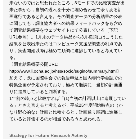
来ないのではと思われたところ，3モードでの比較実査が出
来た事から，当初の遅れを十分に埋め合わせて余りある計
画遂行であると言える。その調査データの分析結果の公表
に関しても，調査協力者への結果フィードバックをも含め
て調査結果概要をウェブサイトにて公表している（下記
URL参照）。1月末のデータ納品から3月初頭にはこうした
結果を公表出来たのはコンピュータ支援型調査の利点であ
り，実査開始以降は極めて順調に進捗していると考えてい
る。
〔調査結果概要公開URL:
http://www.li.ocha.ac.jp/hss/socio/sugino/summary.html〕
加えて，既に国際学会での報告申込と国内専門学会誌での
特集企画が予定されており，極めて順調に，当初の計画通
りに進展していると判断する。
1年前の時点と比較すれば「(1)当初の計画以上に進展してい
る」とさえ言えると考えるが，平成25年度開始時点の（か
なり野心的な）計画と比較すると，計画通り順調に進展し
ていると評価するのが相当であろうと思われる。
Strategy for Future Research Activity