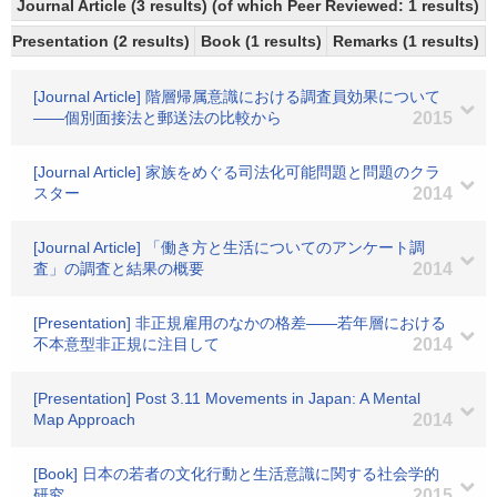
Journal Article (3 results) (of which Peer Reviewed: 1 results)
Presentation (2 results)
Book (1 results)
Remarks (1 results)
[Journal Article] 階層帰属意識における調査員効果について
――個別面接法と郵送法の比較から
2015
[Journal Article] 家族をめぐる司法化可能問題と問題のクラ
スター
2014
[Journal Article] 「働き方と生活についてのアンケート調
査」の調査と結果の概要
2014
[Presentation] 非正規雇用のなかの格差――若年層における
不本意型非正規に注目して
2014
[Presentation] Post 3.11 Movements in Japan: A Mental
Map Approach
2014
[Book] 日本の若者の文化行動と生活意識に関する社会学的
研究
2015