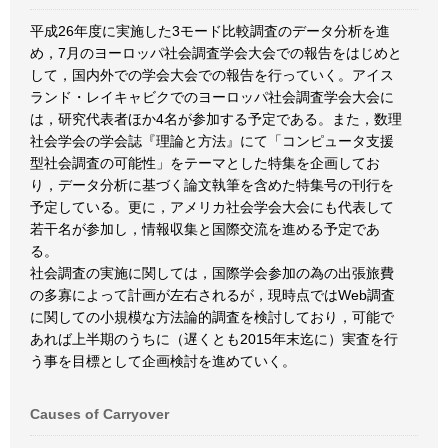
平成26年度に実施した3モード比較調査のデータ分析を進
め，7月のヨーロッパ社会調査学会大会での報告をはじめと
して，国内外での学会大会での報告を行っていく。アイス
ランド・レイキャビクでのヨーロッパ社会調査学会大会に
は，研究代表者ほか4名が参加する予定である。また，数理
社会学会の学会誌『理論と方法』にて「コンピュータ支援
型社会調査の可能性」をテーマとした特集を企画してお
り，データ分析に基づく論文執筆を含めた特集号の刊行を
予定している。更に，アメリカ社会学会大会にも代表して
若干名が参加し，情報収集と国際交流を進める予定であ
る。
社会調査の実施に関しては，国際学会参加の為の出張旅費
の多寡によって計画が左右されるが，現時点ではWeb調査
に関しての小規模な方法論的調査を検討しており，可能で
あれば上半期のうちに（遅くとも2015年末迄に）実査を行
う事を目標として企画検討を進めていく。
Causes of Carryover