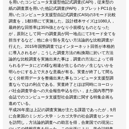
を用いたコンピュータ支援型他記式調査(CAPI)，従来型の
紙の調査票を用いた他記式調査(PAPI)，タブレットPC1台を
用いたコンピュータ支援型自記式調査(CASI)の3モード比較
調査を，1都3県にて実施した。設計標本サイズは1080人，
最終的な回答率は35%強とかなり小規模なものとなった
が，原則として同一の調査員が同一地点にて3モード全てを
担当するなど，他に余り類を見ない方法論的な比較調査が
行えた。2015年国勢調査ではインターネット回答が本格的
に導入されるが，こうした調査方法の転換期に於いて方法
論的な比較調査を実施出来た事は，調査の方法によって得
られるデータにどの様な相違が生じるのか／生じないかを
明らかにする上で大きな意義が有る。実査が終了して間も
なく分析用データを整備出来た事もコンピュータ支援型調
査ならではの利点である。実査終了とほぼ同時にヨーロッ
パ社会調査学会への大会報告申込を行い，また国内専門学
会誌でのコンピュータ支援型社会調査に関する特集企画も
進めている。
平成26年度は上記の調査実施が主たる課題であったが，9月
に合衆国のミシガン大学・シカゴ大学の社会調査センター
を訪問し，方法論的調査への助言を得，合衆国での現況に
ついての情報収集を行った。この出張により，学会誌特集