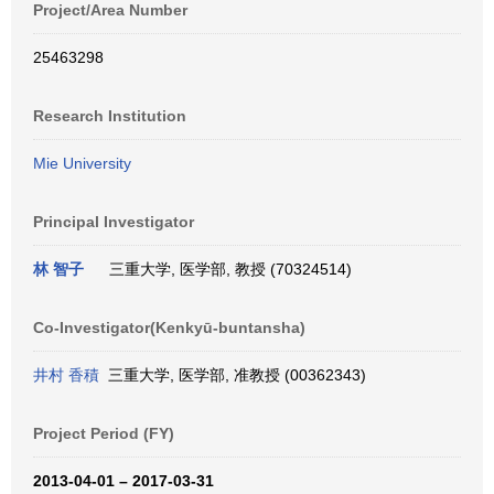
Project/Area Number
25463298
Research Institution
Mie University
Principal Investigator
林 智子
三重大学, 医学部, 教授 (70324514)
Co-Investigator(Kenkyū-buntansha)
井村 香積
三重大学, 医学部, 准教授 (00362343)
Project Period (FY)
2013-04-01 – 2017-03-31