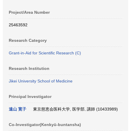
Project/Area Number
25463592
Research Category
Grant-in-Aid for Scientific Research (C)
Research Institution
Jikei University School of Medicine
Principal Investigator
遠山 寛子
東京慈恵会医科大学, 医学部, 講師 (10433989)
Co-Investigator(Kenkyū-buntansha)