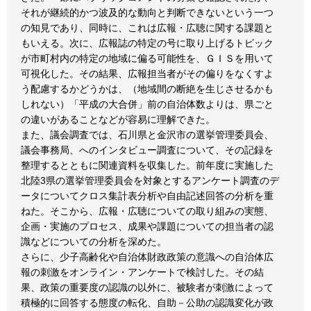
それが継続的かつ波及的な動向と判断できないという一つ
の知見であり、同時に、これは広報・広聴に関する課題と
もいえる。次に、広報誌の特定の号に取り上げるトピック
が市町村内の特定の地域に偏る可能性を、ＧＩＳを用いて
可視化した。その結果、広報担当者がその偏りをなくすよ
う配慮するかどうかは、（地域間の断絶を生じさせるかも
しれない）「平成の大合併」前の自治体数よりは、県ごと
の違いがあることなどが容易に理解できた。
また、議会調査では、石川県と金沢市の選挙管理委員会、
議会事務局、へのインタビュー調査について、その記録を
整理するとともに関連資料を収集した。前年度に実施した
北陸3県の選挙管理委員会を対象とするアンケート調査のデ
ータについてクロス集計表分析や自由記述回答の分析を重
ねた。そこから、広報・広聴についての取り組みの実態、
企画・実施のプロセス、成果や課題についての担当者の認
識などについての分析を深めた。
さらに、少子高齢化や自治体財政政策の意識への自治体広
報の刺激をオンライン・アンケートで検討した。その結
果、政策の重要度の認識の以外に、被験者が刺激によって
積極的に回答する態度の転化、自助－公助の認識変化が政