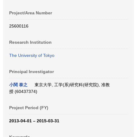
Project/Area Number
25600116
Research Institution
The University of Tokyo
Principal Investigator
小関 泰之
東京大学, 工学(系)研究科(研究院), 准教
授 (60437374)
Project Period (FY)
2013-04-01 – 2015-03-31