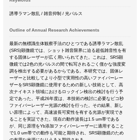
Keywords
誘導ラマン散乱 / 雑音抑制 / 光パルス
Outline of Annual Research Achievements
最新の無標識生体観察手法のひとつである誘導ラマン散乱
(SRS)顕微鏡では、ショット雑音限界に迫る超低雑音性を有
する固体レーザーが広く用いられてきた。これは、SRS顕
微鏡では2色の光パルスの間で転写されるごく僅かな強度変
調を検出する必要があるからである。本研究では、固体レ
ーザーと比較してより小型で実用性の高いファイバーレー
ザーをSRS顕微鏡に使用するための新しい技術として、高
次ナイキスト領域におけるロックイン検出の検討を行う予
定であった。平成26年度は、本技術の検討に必要なピコ秒
ファイバーレーザー光源の検討を行った。その結果、新し
い原理によって、高速波長可変性を有する光源が実現でき
ることを実証できた。現在の動作波長は1.5 um帯である
が、同じ原理をYb添加ファイバーレーザーに適用すること
で1.0 um帯での動作も可能と期待され、SRS顕微鏡のため
の有用な光源になりうると期待される。