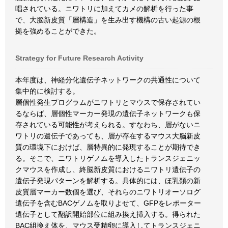
唱されている。ニワトリに加えてカメの解析を行った事
で、大脳新皮質「層構造」を生み出す機構の古い起源の根
拠を強めることができた。
Strategy for Future Research Activity
本年度は、神経分化遺伝子ネットワークの共通性について
集中的に検討する。
層個性発生プログラムがニワトリとマウスで保存されてい
るならば、層個性マーカー発現の遺伝子ネットワークも保
存されている可能性が考えられる。すなわち、層がないニ
ワトリの遺伝子であっても、層が存在するマウス大脳新皮
質の環境下におけば、層特異的に発現することが期待でき
る。そこで、ニワトリゲノムを導入したトランスジェニッ
クマウスを作成し、終脳新皮質におけるニワトリ遺伝子の
遺伝子発現パターンを解析する。具体的には、ほ乳類の新
皮質層マーカー数個を選び、それらのニワトリオーソログ
遺伝子を含むBACゲノムを取りよせて、GFPをレポーター
遺伝子として翻訳開始部位に組み換え挿入する。得られた
BAC組換え体を、マウス受精卵に導入してトランスジェニ