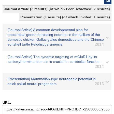
All
Journal Article (2 results) (of which Peer Reviewed: 2 results)
Presentation (1 results) (of which Invited: 1 results)
[Journal Article] A common developmental plan for
neocortical gene-expressing neurons in the pallium of the
domestic chicken Gallus gallus domesticus and the Chinese
softshell turtle Pelodiscus sinensis.
2014
[Journal Article] The synaptic targeting of mGluR1 by its
carboxyl-terminal domain is crucial for cerebellar function.
2014
[Presentation] Mammalian-type neurogenic potential in
chick pallial neural progenitors
2013
URL: