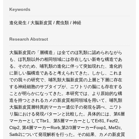
Keywords
進化発生 / 大脳新皮質 / 爬虫類 / 神経
Research Abstract
大脳新皮質の「層構造」は全てのほ乳類に認められながら
も、ほ乳類以外の相同領域には存在しない新奇な構造であ
る。そのため、哺乳類の進化に伴って突如現れた、進化的
に新しい脳構造であると考えられてきた。しかし、これま
での我々の研究で、哺乳類大脳新皮質の上層と下層に存在
する神経細胞のサブタイプが、ニワトリの脳にも存在する
ことが明らかになってきた。本研究では、より原始的な構
造を持つとされるカメの新皮質相同領域を用いて、哺乳類
大脳新皮質層特異的マーカー遺伝子の発現を調べ、ニワト
リ脳における発現パターンと比較した。具体的には、第6層
マーカーとしてTbr1、第5層マーカーとしてEr81, Fezf2,
Ctip2, 第4層マーカーRorb,第2/3層マーカーFoxp1, Mef2c,
Satb2について発現解析を行った。その結果、カメの新皮質