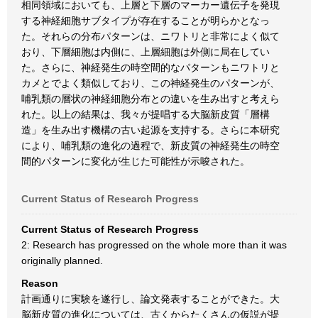
相同領域においても、上層と下層のマーカー遺伝子を発現
する神経細胞サブタイプが存在することが明らかとなっ
た。それらの分布パターンは、ニワトリと非常によく似て
おり、下層細胞は内側に、上層細胞は外側に局在してい
た。さらに、神経発生の時空間的なパターンもニワトリと
カメとでよく類似しており、この神経発生のパターンが、
哺乳類の層状の神経細胞分布との違いを生み出すと考えら
れた。以上の結果は、我々が提唱する大脳新皮質「層構
造」を生み出す機構の古い起源を支持する。さらに本研究
により、哺乳類の進化の過程で、新皮質の神経発生の時空
間的パターンに変化が生じた可能性が示唆された。
Current Status of Research Progress
Current Status of Research Progress
2: Research has progressed on the whole more than it was
originally planned.
Reason
計画通りに実験を遂行し、論文発表することができた。大
脳新皮質の進化については、古くからたくさんの仮説が提