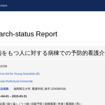
chers
arch-status Report
病をもつ人に対する病棟での予防的看護介
62239
t-in-Aid for Young Scientists (B)
oka Prefectural University
 志保路
福岡県立大学, 看護学部, 助手 (10438418)
-04-01 – 2015-03-31
図 / 繰り返し / うつ病 / 自殺予防 / 病棟看護 / 患者 / 看護師 / 思い