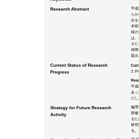
平成
Research Abstract
らか
出を
本研
様の
は、
タビ
保障
提出
Current Status of Research
Curr
3: P
Progress
Rea
平成
あっ
だし
倫理
Strategy for Future Research
研修
Activity
るた
研究
る。