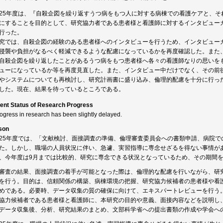
25年度は、『自殺企図を繰り返すうつ病をもつ人に対する病棟での看護ケアと、そ
にすることを目的として、研究協力者である患者様と看護師に対するインタビュー
行った。
究では、自殺企図の経験のある患者様へのインタビューを行うため、インタビュー
侵襲や負担がなるべく軽減できるような配慮になっているかを再度確認した。また
自殺企図を繰り返したことがあるうつ病をもつ患者様へ各々の看護師なりの思いを
ューになっているか等を再度見直した。また、インタビュー中だけでなく、その前
やシステムについても再検討し、研究計画書に盛り込み、倫理的配慮を十分に行っ
した。現在、結果を待っているところである。
ent Status of Research Progress
rogress in research has been slightly delayed.
son
25年度では、「文献検討、面接調査の準備、倫理審査委員会への書類申請、病院で
た。しかし、職場の人員状況に伴い、急遽、実習指導に専念せざるを得ない事情が
、今年度は9月までは比較的、研究に専念できる状況となっているため、その期間
審査の結果、面接調査の着手が可能となった際は、倫理的な配慮を行いながら、研
を行う。目的は、信頼関係の構築、病棟環境の把握、研究協力候補者の患者様や看
めである。必要時、データ収集の質の確保に向けて、エキスパートレビューを行う
協力候補者である患者様と看護師に、本研究の目的や意義、面接内容などを説明し
データ収集後、分析、研究結果のまとめ、文部科学省への提出書類の作成や学会へ