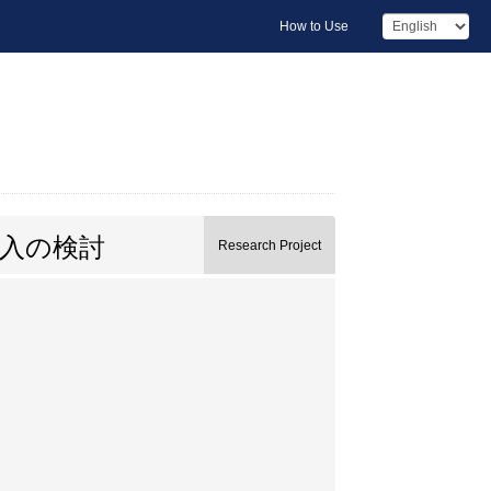
How to Use
入の検討
Research Project