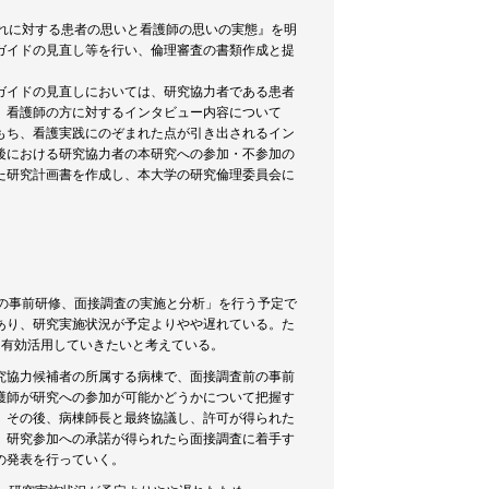
れに対する患者の思いと看護師の思いの実態』を明
ガイドの見直し等を行い、倫理審査の書類作成と提
ガイドの見直しにおいては、研究協力者である患者
、看護師の方に対するインタビュー内容について
もち、看護実践にのぞまれた点が引き出されるイン
後における研究協力者の本研究への参加・不参加の
た研究計画書を作成し、本大学の研究倫理委員会に
の事前研修、面接調査の実施と分析」を行う予定で
あり、研究実施状況が予定よりやや遅れている。た
を有効活用していきたいと考えている。
究協力候補者の所属する病棟で、面接調査前の事前
護師が研究への参加が可能かどうかについて把握す
。その後、病棟師長と最終協議し、許可が得られた
、研究参加への承諾が得られたら面接調査に着手す
の発表を行っていく。