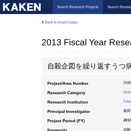
Search Research Projects
Search Resear
Back to project page
2013 Fiscal Year Rese
自殺企図を繰り返すうつ
258
Project/Area Number
Gran
Research Category
Fuku
Research Institution
坂田
Principal Investigator
2013
Project Period (FY)
自殺企
Keywords