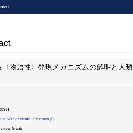
chers
act
る〈物語性〉発現メカニズムの解明と人類
00391
t-in-Aid for Scientific Research (S)
le-year Grants