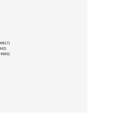
817)
42)
993)