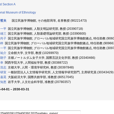
d Section A
onal Museum of Ethnology
 哲夫
国立民族学博物館, その他部局等, 名誉教授 (90221473)
 一平
国立民族学博物館, 人類文明誌研究部, 教授 (20390718)
 雄三
国立民族学博物館, 人類基礎理論研究部, 教授 (10390600)
 尚子
国立民族学博物館, グローバル地域研究国立民族学博物館拠点, 特任助教 (90600
 梓
国立民族学博物館, グローバル地域研究国立民族学博物館拠点, 特任助教 (909663
 一平
国立民族学博物館, グローバル地域研究国立民族学博物館拠点, 特任助教 (30974
 祐介
立命館大学, 文学部, 教授 (10269970)
 朗子
京都ノートルダム女子大学, 国際言語文化学部, 教授 (20340466)
泰幸
関西学院大学, 人間福祉学部, 教授 (30388722)
 浩志
京都大学, 人間・環境学研究科, 教授 (30397848)
 研宣
一般財団法人人文情報学研究所, 人文情報学研究部門, 主席研究員 (30343429)
 嘉晃
大阪経済大学, 国際共創学部, 准教授 (80517045)
 知恵
岩手大学, 人文社会科学部, 准教授 (20780357)
-04-01 – 2030-03-31