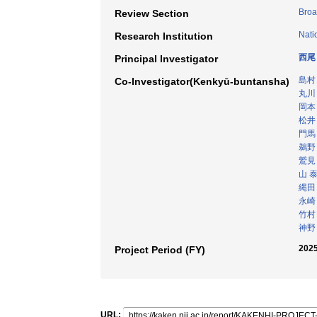
Broa
Review Section
Nati
Research Institution
西尾
Principal Investigator
島村
Co-Investigator(Kenkyū-buntansha)
丸川
岡本
松井
門馬
鵜野
鷲見
山 
縄田
永崎
竹村
神野
2025
Project Period (FY)
URL: