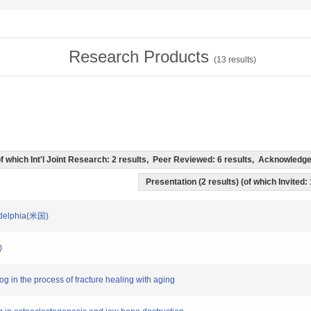
Research Products
(
13
results)
 (of which Int'l Joint Research: 2 results, Peer Reviewed: 6 results, Acknowled
Presentation (2 results) (of which Invited:
ladelphia(米国)
)
og in the process of fracture healing with aging