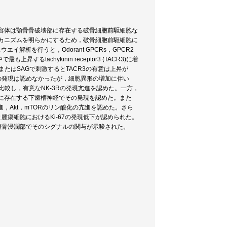
容体は顎骨骨破壊部に存在する破骨細胞前駆細胞な
カニズムを明らかにするため，破骨細胞前駆細胞に
イ解析を行うと，Odorant GPCRs，GPCR2
も上昇するtachykinin receptor3 (TACR3)に着
HHまたはSAGで刺激するとTACR3の有意は上昇が
CR3の発現は認めなかったが，細胞異形の増加に伴い
比較し，有意なNK-3Rの発現亢進を認めた。一方，
下顎骨中に存在する下歯槽神経でその発現を認めた。また
，Akt，mTORのリン酸化の亢進を認めた。さら
と腫瘍細胞におけるKi-67の発現低下が認められた。
に顎骨浸潤部でそのシグナルの関与が示唆された。