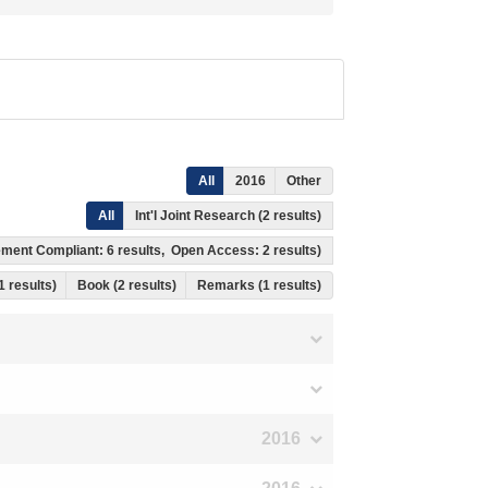
All
2016
Other
All
Int'l Joint Research (2 results)
gement Compliant: 6 results, Open Access: 2 results)
 1 results)
Book (2 results)
Remarks (1 results)
2016