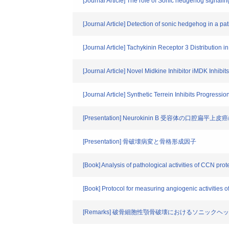
[Journal Article] The role of Sonic hedgehog signali
[Journal Article] Detection of sonic hedgehog in a pa
[Journal Article] Tachykinin Receptor 3 Distribution
[Journal Article] Novel Midkine Inhibitor iMDK Inhi
[Journal Article] Synthetic Terrein Inhibits Progre
[Presentation] Neurokinin B 受容体の口腔扁
[Presentation] 骨破壊病変と骨格形成因子
[Book] Analysis of pathological activities of CCN pro
[Book] Protocol for measuring angiogenic activities 
[Remarks] 破骨細胞性顎骨破壊におけるソニック