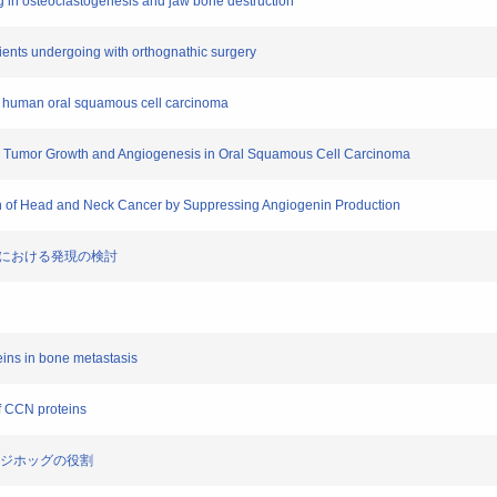
ng in osteoclastogenesis and jaw bone destruction
tients undergoing with orthognathic surgery
 in human oral squamous cell carcinoma
bits Tumor Growth and Angiogenesis in Oral Squamous Cell Carcinoma
ssion of Head and Neck Cancer by Suppressing Angiogenin Production
平上皮癌における発現の検討
teins in bone metastasis
of CCN proteins
ヘッジホッグの役割