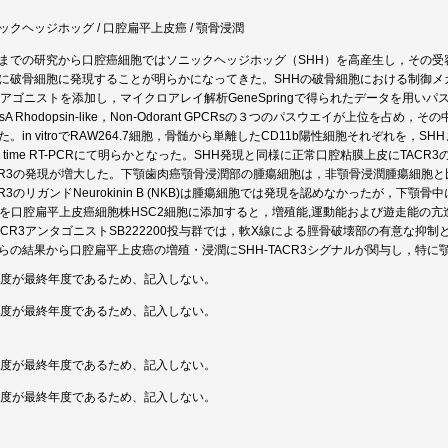
ックヘッジホッグ / 口腔扁平上皮癌 / 顎骨浸潤
までの研究から口腔癌細胞ではソニックヘッジホッグ（SHH）を高産生し，その受
に破骨細胞に発現することが明らかになってきた。SHHの破骨細胞における制御メ
Hアゴニストを添加し，マイクロアレイ解析GeneSpringで得られたデータを用いパスウエ
ssA Rhodopsin-like，Non-Odorant GPCRsの３つのパスウエイが上位を占め，その中で最
た。in vitroでRAW264.7細胞，骨髄から単離したCD11b陽性細胞それぞれを，S
al time RT-PCRにて明らかとなった。SHH発現と同様に正常口腔粘膜上皮にTA
CR3の発現が増大した。下顎歯肉癌顎骨浸潤部の腫瘍細胞は，非顎骨浸潤腫瘍細胞と
CR3のリガンドNeurokinin B (NKB)は腫瘍細胞では発現を認めなかったが，
Bを口腔扁平上皮癌細胞株HSC2細胞に添加すると，増殖能,運動能および遊走能の亢進
ACR3アンタゴニストSB222200投与群では，軟X線による脛骨破壊部の有意な抑制
らの結果から口腔扁平上皮癌の増殖・浸潤にSHH-TACR3シグナルが関与し，特
年度が最終年度であるため、記入しない。
年度が最終年度であるため、記入しない。
年度が最終年度であるため、記入しない。
年度が最終年度であるため、記入しない。