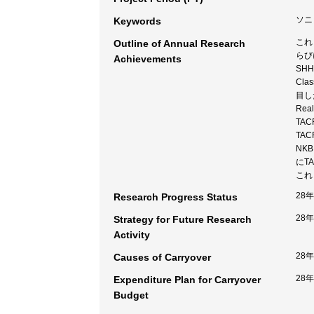
ソニ
Keywords
これ
Outline of Annual Research
らび
Achievements
SH
Cla
目し
Re
TA
TA
NK
にT
これ
28
Research Progress Status
28
Strategy for Future Research
Activity
28
Causes of Carryover
28
Expenditure Plan for Carryover
Budget