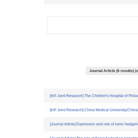
Journal Article (6 results)
[Int'l Joint Research] The Children's Hospital of Phi
[Int'l Joint Research] China Medical University(China
[Journal Article] Expression and role of sonic hedgeh