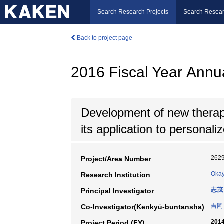
Search Research Projects
Search Resear
Back to project page
2016 Fiscal Year Annu
Development of new therapi
its application to personal
262
Project/Area Number
Okay
Research Institution
志茂
Principal Investigator
吉岡
Co-Investigator(Kenkyū-buntansha)
2014
Project Period (FY)