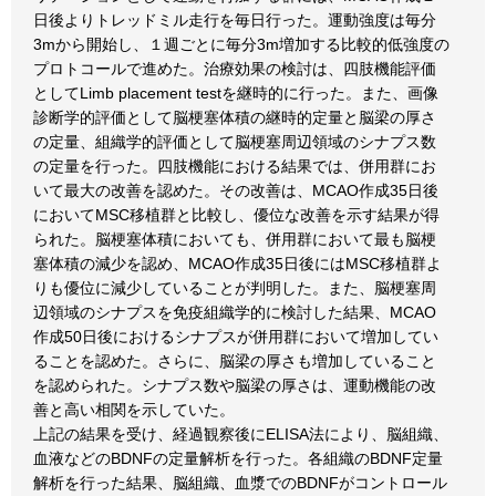
日後よりトレッドミル走行を毎日行った。運動強度は毎分
3mから開始し、１週ごとに毎分3m増加する比較的低強度の
プロトコールで進めた。治療効果の検討は、四肢機能評価
としてLimb placement testを継時的に行った。また、画像
診断学的評価として脳梗塞体積の継時的定量と脳梁の厚さ
の定量、組織学的評価として脳梗塞周辺領域のシナプス数
の定量を行った。四肢機能における結果では、併用群にお
いて最大の改善を認めた。その改善は、MCAO作成35日後
においてMSC移植群と比較し、優位な改善を示す結果が得
られた。脳梗塞体積においても、併用群において最も脳梗
塞体積の減少を認め、MCAO作成35日後にはMSC移植群よ
りも優位に減少していることが判明した。また、脳梗塞周
辺領域のシナプスを免疫組織学的に検討した結果、MCAO
作成50日後におけるシナプスが併用群において増加してい
ることを認めた。さらに、脳梁の厚さも増加していること
を認められた。シナプス数や脳梁の厚さは、運動機能の改
善と高い相関を示していた。
上記の結果を受け、経過観察後にELISA法により、脳組織、
血液などのBDNFの定量解析を行った。各組織のBDNF定量
解析を行った結果、脳組織、血漿でのBDNFがコントロール