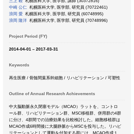
三上 毅
札幌医科大学, 医学部, 講師 (30372816)
中崎 公仁
札幌医科大学, 医学部, 研究員 (70722461)
浪岡 愛
札幌医科大学, 医学部, 研究員 (60748995)
浪岡 隆洋
札幌医科大学, 医学部, 研究員 (70748996)
Project Period (FY)
2014-04-01 – 2017-03-31
Keywords
再生医療 / 骨髄間葉系幹細胞 / リハビリテーション / 可塑性
Outline of Annual Research Achievements
中大脳動脈永久閉塞モデル（MCAO）ラットを、コントロ
ール群、リハビリテーション群、MSC移植群、併用群の4群
に分け、4群間での治療効果を比較検討した。細胞移植群は
MCAO作成6時間後に大腿静脈からMSCを投与した。リハビ
リテーションとして運動を付加する群には、MCAO作成１