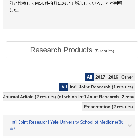
群と比較してMSC移植群において増加していることが判明
した。
Research Products
(
5
results)
All
2017
2016
Other
All
Int'l Joint Research (1 results)
Journal Article (2 results) (of which Int'l Joint Research: 2 resu
Presentation (2 results)
[Int'l Joint Research] Yale University School of Medicine(米
国)