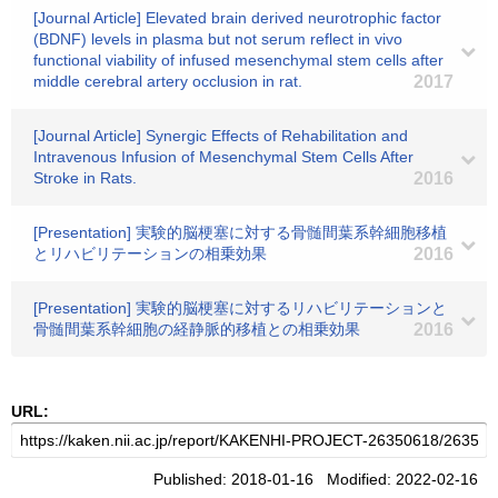
[Journal Article] Elevated brain derived neurotrophic factor
(BDNF) levels in plasma but not serum reflect in vivo
functional viability of infused mesenchymal stem cells after
middle cerebral artery occlusion in rat.
2017
[Journal Article] Synergic Effects of Rehabilitation and
Intravenous Infusion of Mesenchymal Stem Cells After
Stroke in Rats.
2016
[Presentation] 実験的脳梗塞に対する骨髄間葉系幹細胞移植
とリハビリテーションの相乗効果
2016
[Presentation] 実験的脳梗塞に対するリハビリテーションと
骨髄間葉系幹細胞の経静脈的移植との相乗効果
2016
URL:
Published: 2018-01-16 Modified: 2022-02-16