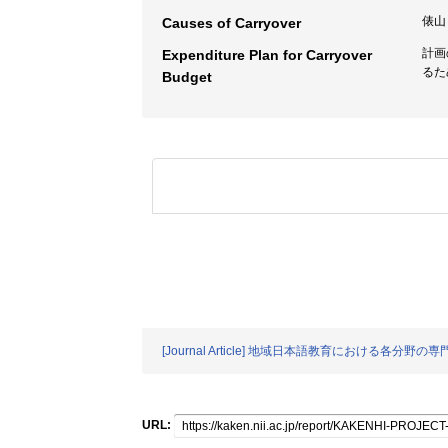
俵山
Causes of Carryover
計画
Expenditure Plan for Carryover
るた
Budget
[Journal Article] 地域日本語教育にお
URL: