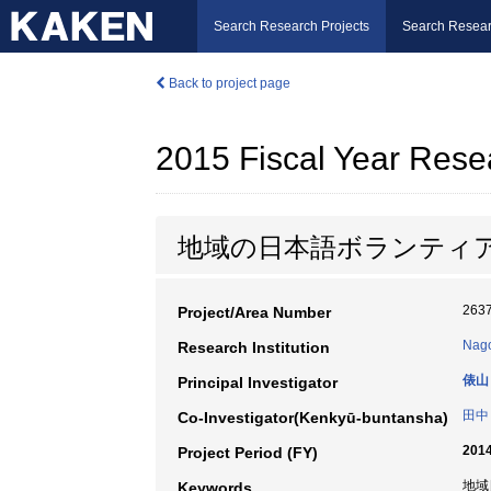
Search Research Projects
Search Resear
Back to project page
2015 Fiscal Year Rese
地域の日本語ボランティ
263
Project/Area Number
Nago
Research Institution
俵山
Principal Investigator
田中
Co-Investigator(Kenkyū-buntansha)
2014
Project Period (FY)
地域
Keywords