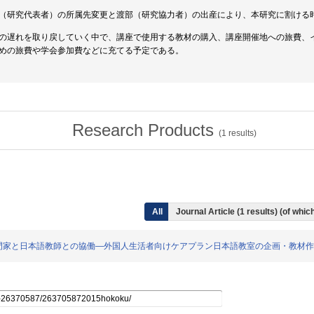
（研究代表者）の所属先変更と渡部（研究協力者）の出産により、本研究に割ける
の遅れを取り戻していく中で、講座で使用する教材の購入、講座開催地への旅費、
めの旅費や学会参加費などに充てる予定である。
Research Products
(
1
results)
All
Journal Article (1 results) (of wh
ける各分野の専門家と日本語教師との協働―外国人生活者向けケアプラン日本語教室の企画・教