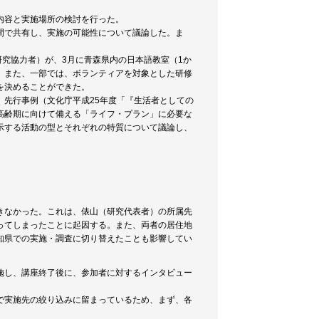
内容と実施場所の検討を行った。
間で共有し、実施の可能性について議論した。ま
。
研究協力者）が、3月に青森県内の日本語教室（1か
。また、一部では、ボランティアを対象とした研修
を決めることができた。
先行事例（文化庁平成25年度「『生活者としての
高齢期に向けて備える「ライフ・プラン」に必要な
示する活動の型とそれぞれの特質について議論し、
きなかった。これは、俵山（研究代表者）の所属先
ってしまったことに起因する。また、両者の居住地
知県での実施・調査に切り替えたことも影響してい
施し、講座終了後に、参加者に対するインタビュー
で実施先の絞り込みに留まっているため、まず、各