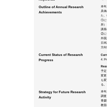
本年
Outline of Annual Research
具体
Achievements
た、
①に
所）
講座
②に
外国
日本
方向
Current Status of Research
Curr
4: P
Progress
Rea
予定
変更
も変
る。
本年
Strategy for Future Research
調査
Activity
青森
教室