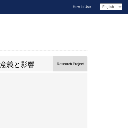
How to Use
意義と影響
Research Project