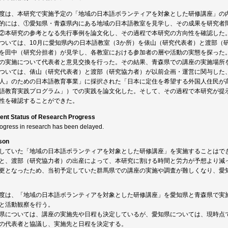
度は、本研究で実施予定の「地域の日本語ボランティアを対象とした研修講座」の
的には、①愛知県・青森県内にある地域の日本語教室を見学し、その成果を研究者
②本研究の参考となる先行事例を論文化し、その過程で本研究の方向性を確認した
ついては、10月に愛知県内の日本語教室（3か所）を俵山（研究代表者）と渡部（
を田中（研究分担者）が見学し、各教室における参加者の層や活動の実態を探った
の実施について代表者と意見交換を行った。その結果、青森県での講座の実施場所
ついては、俵山（研究代表者）と渡部（研究協力者）が以前企画・運営に関与した、
人』のための日本語教育事業」に採択された「日本に定住を希望する外国人住民が
語教育実践プログラム」）での実践を論文化した。そして、その過程で本研究が提
性を確認することができた。
ent Status of Research Progress
rogress in research has been delayed.
son
していた「地域の日本語ボランティアを対象とした研修講座」を実施することはで
と、渡部（研究協力者）の出産によって、本研究に割ける時間と労力が予想より減
更となったため、当初予定していた群馬県での講座の実施や調査が難しくなり、愛
度は、「地域の日本語ボランティアを対象とした研修講座」を愛知県と青森県で実
と活動観察を行う。
県については、講座の実施先や日程も決定しているが、愛知県については、現時点
の代表者と協議し、実施先と日程を決定する。