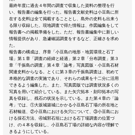
最終年度に過去４年間の調査で収集した資料の整理を行
い、報告書の編集を行った。報告書文献史料は小豆島に所
在する史料は全て掲載することとし、島外の史料も出来う
る限り収録した。現地調査で得た情報は、作図編集をして
報告書への掲載準備をした。ただ、報告書編集中に新しい
情報提供があり、急遽確認調査をするなど、正確さを求め
た。
報告書の構成は、序章「小豆島の地形・地質環境と石丁
場」第１章「調査の経緯と経過」第２章「分布調査」第３
章「千振島の調査」第４章「論考」写真図版・小豆島石材
関連史料からなる。とくに第３章の千振島調査は、初めて
本格的な調査の実施であり、それらの成果を十二分に活用
できるよう編集した。また、写真図版では調査状況多くの
写真を用いて紹介している。また矢穴拓本・刻印拓本の写
真を収録し、残石の状況を示している。また第４章の「論
考」では、①大坂城築城にかかる小豆島石丁場の所在地と
石材輸送、②小豆島における矢穴について、③小豆島にお
ける採石方法、④城郭石垣における石丁場調査の位置づ
け、の４本を収録し、小豆島石丁場の詳細な内容が理解で
きるようにしている。