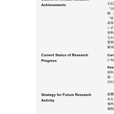
①広
Achievements
『山
館：
『佐
高等
いず
史料
なお
置実
新潟
Current Status of Research
Curr
2: R
Progress
Rea
初年
国・
20
経費
Strategy for Future Research
める
Activity
海外
個別