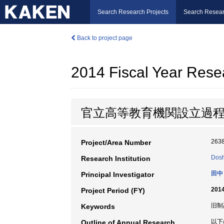
Search Research Projects
Search Resear
Back to project page
2014 Fiscal Year Rese
官立高等教育機関設立過
263
Project/Area Number
Dosh
Research Institution
田中
Principal Investigator
2014
Project Period (FY)
旧制高
Keywords
以下
Outline of Annual Research