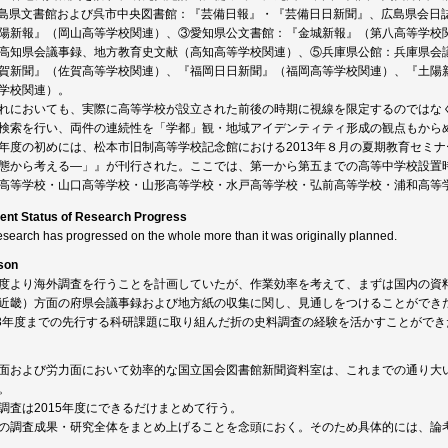
島県文書館および呉市中央図書館：『芸備日報』・『芸備日日新聞』、広島県会日
陽新報』（岡山高等学校関連）、③愛知県公文書館：『金城新報』（第八高等学校
高知県会議事録、地方教育史文献（高知高等学校関連）、⑤兵庫県公館：兵庫県会
賀新聞』（佐賀高等学校関連）、『福岡日日新聞』（福岡高等学校関連）、『土陽
学校関連）。
れにおいても、実際に高等学校が設立された前後の時期に視線を限定するのではなく
検索を行い、両件の連続性を「学都」観・地域アイデンティティ形成の観点もから
年度の初めには、松本市旧制高等学校記念館における2013年８月の夏期教育セミ
態から考える―」』が刊行された。ここでは、第一から第五までの高等中学校設置
高等学校・山口高等学校・山形高等学校・水戸高等学校・弘前高等学校・浦和高等
ent Status of Research Progress
esearch has progressed on the whole more than it was originally planned.
son
度より海外調査を行うことを計画していたが、作業効率を考えて、まずは国内の資
近畿）方面の府県会議事録および地方紙の収集に関し、見通しをつけることができ
13年度までの先行する科研課題に取り組んだ折の史料調査の経験を活かすことができ
面および労力面において効率的な国立国会図書館新聞資料室は、これまでの通り大
。
調査は2015年度にできるだけまとめて行う。
の調査成果・研究全体をまとめ上げることを念頭におく。そのため具体的には、論考