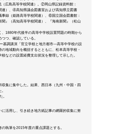
誌（広島高等学校関連）。②岡山県記録資料館：
関連）、④高知県議会図書室および高知県立図書
議事録（姫路高等学校関連）、⑥国立国会図書館：
新聞』（高知高等学校関連）、『海南新聞』（松山
、1880年代後半の高等中学校設置問題の時期から
めつつ、確認している。
ナー基調講演「官立学校と地方都市―高等中学校の設
時の地域動向を概括するとともに、松本高等学校・
学校などの設置経費支出状況を整理して示した。
料収集に集中した。結果、西日本（九州・中国・四
た。
た。
いに活用し、引き続き地方紙記事の網羅的収集に努
の執筆を2015年度の重点課題とする。