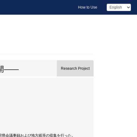
How to Use
開――
Research Project
府県会議事録および地方紙等の収集を行った。