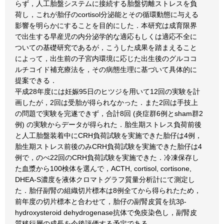
らず，人工胎盤システムに接続する胎盤切離ストレスを負
荷し，これが胎仔のcortisol分泌能とその循環動態に与える
影響を明らかにすることを目的にした．本研究は成育限界
で出生する早産児の内分泌学的な適応もしくは適応不全に
ついての基礎研究であるが，こうした成果を踏まえること
によって，出生前の子宮内環境に応じた出生後のグルココ
ルチコイド補充療法を，その病態生理に基づいて具体的に
提案できる．
平成28年度には妊娠95日のヒツジを用いて12回の実験を計
画したが，2回は受胎が得られなかった．また2回は手技上
の問題で実験を完遂できず，合計8回 (炎症群6例とsham群2
例) の実験からデータが得られた．胎生期ストレス負荷前後
と人工胎盤装着中にCRH負荷試験を実施できた胎仔は4例，
胎生期ストレス前後のみCRH負荷試験を実施できた胎仔は4
例で，のべ22回のCRH負荷試験を実施できた．冷凍保存し
た血漿から100検体を選んで，ACTH, cortisol, cortisone,
DHEA-S濃度を液体クロマトグラフ質量分析計にて測定し
た．胎仔副腎の組織切片標本は8例全てから得られたため，
前年度の切片標本と合わせて，胎仔の副腎皮質を抗3β-
hydroxysteroid dehydrogenase抗体で免疫染色し，副腎皮
質移行層の成長を今後評価する予定である．