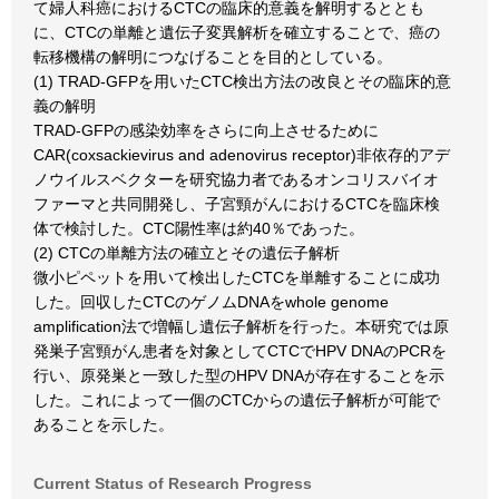
て婦人科癌におけるCTCの臨床的意義を解明するととも
に、CTCの単離と遺伝子変異解析を確立することで、癌の
転移機構の解明につなげることを目的としている。
(1) TRAD-GFPを用いたCTC検出方法の改良とその臨床的意
義の解明
TRAD-GFPの感染効率をさらに向上させるために
CAR(coxsackievirus and adenovirus receptor)非依存的アデ
ノウイルスベクターを研究協力者であるオンコリスバイオ
ファーマと共同開発し、子宮頸がんにおけるCTCを臨床検
体で検討した。CTC陽性率は約40％であった。
(2) CTCの単離方法の確立とその遺伝子解析
微小ピペットを用いて検出したCTCを単離することに成功
した。回収したCTCのゲノムDNAをwhole genome
amplification法で増幅し遺伝子解析を行った。本研究では原
発巣子宮頸がん患者を対象としてCTCでHPV DNAのPCRを
行い、原発巣と一致した型のHPV DNAが存在することを示
した。これによって一個のCTCからの遺伝子解析が可能で
あることを示した。
Current Status of Research Progress