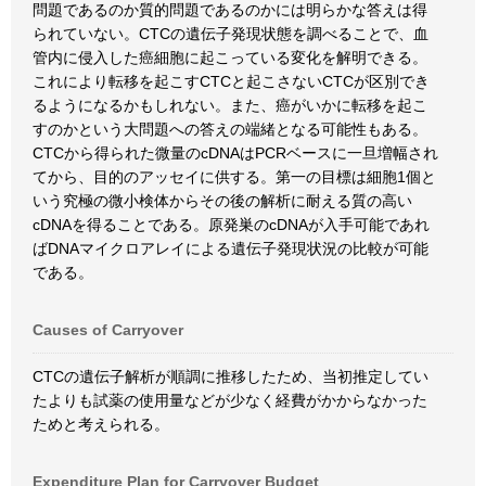
問題であるのか質的問題であるのかには明らかな答えは得
られていない。CTCの遺伝子発現状態を調べることで、血
管内に侵入した癌細胞に起こっている変化を解明できる。
これにより転移を起こすCTCと起こさないCTCが区別でき
るようになるかもしれない。また、癌がいかに転移を起こ
すのかという大問題への答えの端緒となる可能性もある。
CTCから得られた微量のcDNAはPCRベースに一旦増幅され
てから、目的のアッセイに供する。第一の目標は細胞1個と
いう究極の微小検体からその後の解析に耐える質の高い
cDNAを得ることである。原発巣のcDNAが入手可能であれ
ばDNAマイクロアレイによる遺伝子発現状況の比較が可能
である。
Causes of Carryover
CTCの遺伝子解析が順調に推移したため、当初推定してい
たよりも試薬の使用量などが少なく経費がかからなかった
ためと考えられる。
Expenditure Plan for Carryover Budget