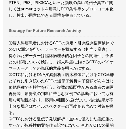
PTEN、P53、PIK3CAといった頻度の高い遺伝子異常に関
してはprimerセットを用意しPCR条件等をプロトコール化
し、検出が用意にできる環境を整備している。
Strategy for Future Research Activity
①婦人科癌患者におけるCTCの測定：引き続き臨床検体で
のCTC測定を行い、データーを蓄積する（担当：高倉）。
得られたデーターは臨床病理学的な因子との関連性、予後
との相関について検討し、婦人科癌におけるCTCのバイオ
マーカーとしての臨床的意義を明らかにする。
②CTCにおけるDNA変異解析：臨床検体におけるCTC単離
とそれに引き続いたCTCの遺伝子解析を子宮頸がんをはじ
め他癌種でも検討を行う。複数の癌既往がある患者の遠隔
再発等、原発巣の判断に苦しむ症例での診断においても有
用な可能性があり、応用の範囲を拡げたい。検出結果が不
十分な場合はウイルスベクターの再改良も含めて対策を探
る。
③CTCにおける遺伝子発現解析：血中に侵入した癌細胞の
すべてが転移性病変を作る訳ではない。それがCTCの量的