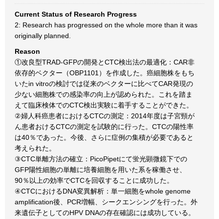
Current Status of Research Progress
2: Research has progressed on the whole more than it was
originally planned.
Reason
①改良型TRAD-GFPの開発とCTC検出法の最適化：CAR非
依存的ベクター（OBP1101）を作成した。癌細胞株をもち
いたin vitroの検討では従来のベクターに比べてCAR発現の
少ない細胞株での感染率の向上が認められた。これを踏ま
えて臨床検体でのCTC検出実験に着手することができた。
②婦人科癌患者におけるCTCの測定：2014年度は子宮頸が
ん患者おけるCTCの測定を試験的に行った。CTCの陽性率
は40％であった。今後、さらに症例の集積が必要であると
考えられた。
③CTC単離方法の確立：PicoPipetにて蛍光顕微鏡下での
GFP陽性細胞の単離に培養細胞を用いた系を稼働させ、
90％以上の効率でCTCを回収することに成功した。
④CTCにおけるDNA変異解析：単一細胞をwhole genome
amplification後、PCR増幅、シークエンシングを行った。外
来遺伝子としてのHPV DNAの存在確認には成功している。