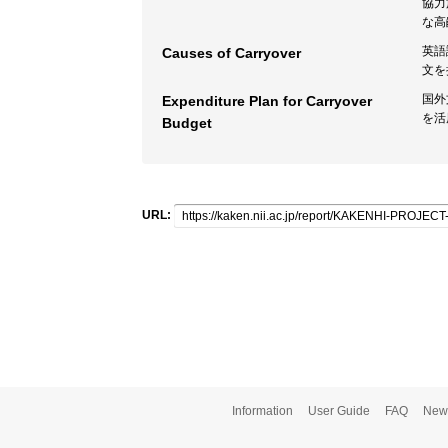
協力
な高
英語
Causes of Carryover
文を
国外
Expenditure Plan for Carryover
を活
Budget
URL:
Information
User Guide
FAQ
New