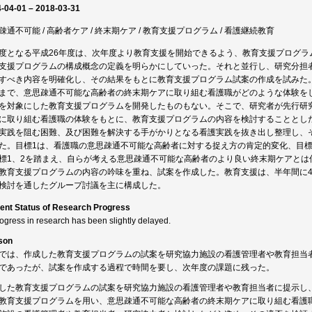
-04-01 – 2018-03-31
疎通不可能 / 高齢者ケア / 終末期ケア / 教育支援プログラム / 看護継続教育
度となる平成26年度は、次年度より教育支援を開始できるよう、教育支援プログラ
支援プログラムの構成概念の定義を明らかにしていった。それと並行し、研究分担
すべき内容を明確化し、その結果をもとに教育支援プログラム試案の作成を試みた
まで、意思疎通不可能な高齢者の終末期ケアに取り組む看護職がどのような体験を
を対象にした教育支援プログラムを開発したものもない。そこで、研究者が先行研
に取り組む看護職の体験をもとに、教育支援プログラムの内容を検討することとし
実践を阻む困難、及び困難を解決する手がかりとなる看護実践を抜き出し整理し、
た。目標1は、看護職の意思疎通不可能な高齢者に対する捉え方の肯定的変化、目標
標1、2を踏まえ、自らが考える意思疎通不可能な高齢者のより良い終末期ケアとは
教育支援プログラムの内容の吟味を重ね、試案を作成した。教育支援は、半年間に4
検討を通したグループ討議を主に構成した。
ent Status of Research Progress
rogress in research has been slightly delayed.
son
では、作成した教育支援プログラムの試案を研究協力施設の看護管理者や教育担当
であったが、試案を作成する過程で時間を要し、次年度の課題に残った。
した教育支援プログラムの試案を研究協力施設の看護管理者や教育担当者に提示し
教育支援プログラムを用い、意思疎通不可能な高齢者の終末期ケアに取り組む看護