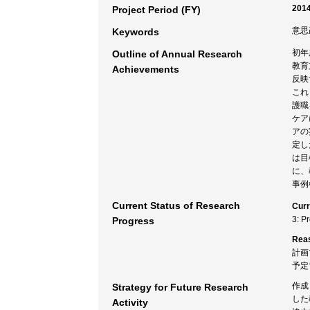
2014
Project Period (FY)
意思
Keywords
初年
Outline of Annual Research
教育
Achievements
反映
これ
護職
ケア
アの
定し
は目
に、
事例
Current Status of Research
Curr
3: P
Progress
Rea
計画
予定
作成
Strategy for Future Research
した
Activity