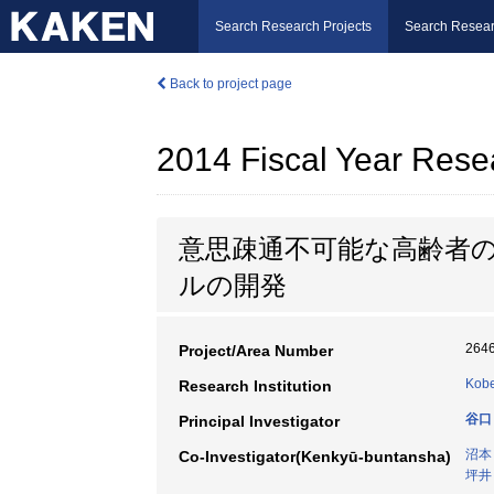
Search Research Projects
Search Resear
Back to project page
2014 Fiscal Year Rese
意思疎通不可能な高齢者
ルの開発
264
Project/Area Number
Kobe
Research Institution
谷口
Principal Investigator
沼本
Co-Investigator(Kenkyū-buntansha)
坪井