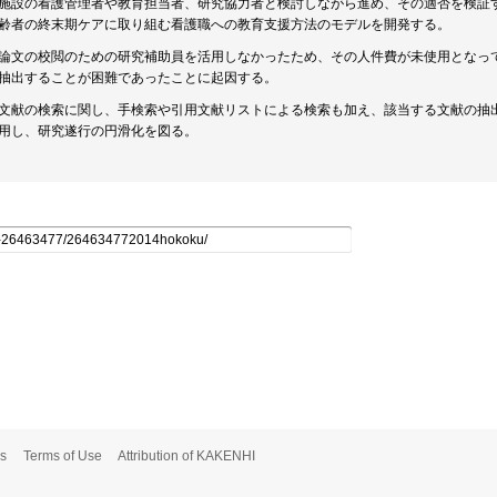
施設の看護管理者や教育担当者、研究協力者と検討しながら進め、その適否を検証
齢者の終末期ケアに取り組む看護職への教育支援方法のモデルを開発する。
論文の校閲のための研究補助員を活用しなかったため、その人件費が未使用となっ
抽出することが困難であったことに起因する。
文献の検索に関し、手検索や引用文献リストによる検索も加え、該当する文献の抽
用し、研究遂行の円滑化を図る。
s
Terms of Use
Attribution of KAKENHI