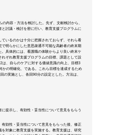
ムの内容・方法を検討した。先ず、文献検討から、
者と討議・検討を密に行い、教育支援プログラムに
。
しているのかは十分に把握されておらず、それら看
究で明らかにした意思疎通不可能な高齢者の終末期
た。具体的には、看護職の体験からより良い終末ケ
それぞれ教育支援プログラムの目標、課題として設
2は、自らのケアに対する価値意識の向上、目標3
何かの明確化、である。これら目標を達成するため
回の実施とし、各回90分の設定とした。方法は、
者に提示し、有効性・妥当性について意見をもらう
、有効性・妥当性について意見をもらった後、修正
職を対象に教育支援を実施する。教育支援は、研究