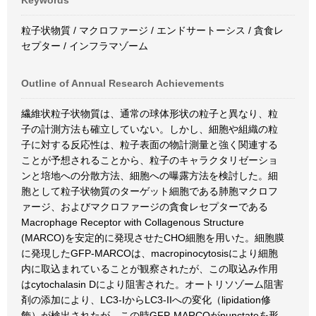
Keywords
粒子状物質 / マクロファージ / エンドサートーシス / 貪食レ
セプター / インフラマゾーム
Outline of Annual Research Achievements
繊維状粒子状物質は、通常の球体形状の粒子と異なり、粒
子の計測方法も確立していない。しかし、細胞や組織の粒
子に対する反応性は、粒子表面の物計測量と強く関連する
ことが予想されることから、粒子のキャラクタリゼーショ
ンと培地への分散方法、細胞への曝露方法を検討した。細
胞として粒子状物質のターゲット細胞である肺胞マクロフ
ァージ、およびマクロファージの貪食レセプターである
Macrophage Receptor with Collagenous Structure
(MARCO)を安定的に発現させたCHO細胞を用いた。細胞膜
に発現したGFP-MARCOは、macropinocytosisにより細胞
内に取込まれていることが観察されたが、この取込み作用
はcytochalasin Dにより阻害された。オートリソゾーム阻害
剤の添加により、LC3-IからLC3-IIへの変化（lipidation修
飾）が検出されたが、この時GFP-MARCOがpunctateを形