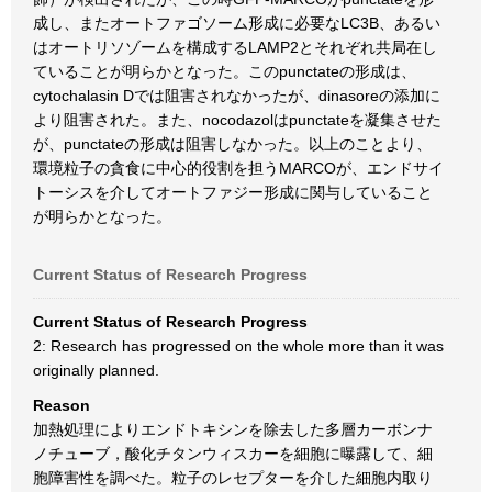
成し、またオートファゴソーム形成に必要なLC3B、あるい
はオートリソゾームを構成するLAMP2とそれぞれ共局在し
ていることが明らかとなった。このpunctateの形成は、
cytochalasin Dでは阻害されなかったが、dinasoreの添加に
より阻害された。また、nocodazolはpunctateを凝集させた
が、punctateの形成は阻害しなかった。以上のことより、
環境粒子の貪食に中心的役割を担うMARCOが、エンドサイ
トーシスを介してオートファジー形成に関与していること
が明らかとなった。
Current Status of Research Progress
Current Status of Research Progress
2: Research has progressed on the whole more than it was
originally planned.
Reason
加熱処理によりエンドトキシンを除去した多層カーボンナ
ノチューブ，酸化チタンウィスカーを細胞に曝露して、細
胞障害性を調べた。粒子のレセプターを介した細胞内取り