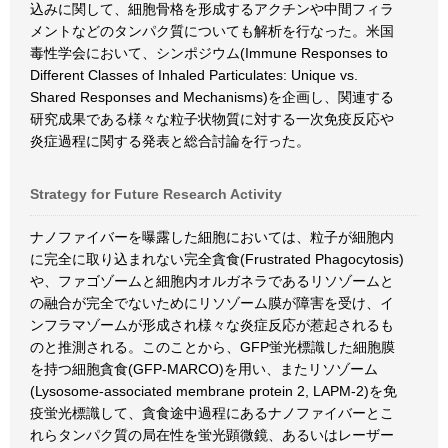
込みに関して、細胞骨格を形成するアクチンや中間フィラ
メントなどのタンパク質についても解析を行なった。米国
毒性学会において、シンポジウム(Immune Responses to
Different Classes of Inhaled Particulates: Unique vs.
Shared Responses and Mechanisms)を企画し、関連する
研究成果である様々な粒子状物質に対する一次免疫反応や
炎症過程に関する発表と総合討論を行った。
Strategy for Future Research Activity
ナノファイバーを曝露した細胞においては、粒子が細胞内
に完全に取り込まれない完全貪食(Frustrated Phagocytosis)
や、ファゴゾームと細胞内オルガネラであるリソゾームと
の融合が完全でないためにリソゾーム膜が障害を受け、イ
ンフラマゾームが形成され様々な炎症反応が惹起されるも
のと推測される。このことから、GFP蛍光標識した細胞膜
を持つ細胞貪食(GFP-MARCO)を用い、またリソゾーム
(Lysosome-associated membrane protein 2, LAPM-2)を免
疫蛍光標識して、貪食途中過程にあるナノファイバーとこ
れらタンパク質の局在性を蛍光顕微鏡、あるいはレーザー