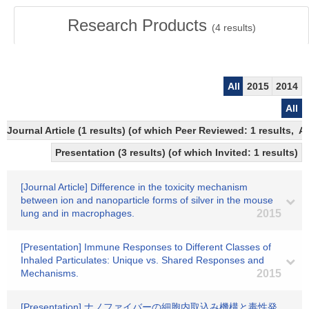
Research Products
(
4
results)
All
2015
2014
All
Journal Article (1 results) (of which Peer Reviewed: 1 results,
Presentation (3 results) (of which Invited: 1 results)
[Journal Article] Difference in the toxicity mechanism
between ion and nanoparticle forms of silver in the mouse
lung and in macrophages.
2015
[Presentation] Immune Responses to Different Classes of
Inhaled Particulates: Unique vs. Shared Responses and
Mechanisms.
2015
[Presentation] ナノファイバーの細胞内取込み機構と毒性発