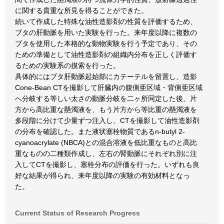
に関する貴重な所見を得ることができた。
続いて作成した特殊な油性造影剤の性質を評価するため、
ブタの肝動脈を用いた実験を行った。来年度以降に複数の
ブタを使用した本格的な動物実験を行う予定であり、その
ための準備として油性造影剤の組織内分布を正しく評価す
るための実験系の摸索を行った。
具体的にはブタ肝動脈起始部にカテーテルを留置し、造影
Cone-Bean CTを撮影して肝臓内の腹側亜区域・背側亜区域
へ分岐する等しい太さの動脈分岐を二ヶ所同定した後、片
方から高比重な懸濁液を、もう片方から等比重の懸濁液を
多段階に分けて少量ずつ注入し、CTを撮影して油性造影剤
の分布を確認した。また液状塞栓物質であるn-butyl 2-
cyanoacrylate (NBCA)との混合溶液を低比重なものと高比
重なものの二種類作成し、左右の腎動脈にそれぞれ別に注
入してCTを撮影し、塞栓分布の評価を行った。いずれも良
好な結果が得られ、来年度以降の実験の有効材料となっ
た。
Current Status of Research Progress