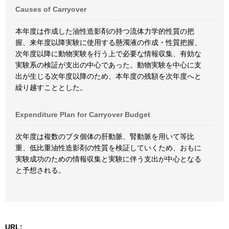
Causes of Carryover
本年度は作成した油性造影剤の持つ流体力学的性質の把
握、来年度以降実験に使用する懸濁液の作成・性質把握、
次年度以降に動物実験を行う上で必要な情報収集、有効な
実験系の検証が支出の中心であった。動物実験を中心に支
出が生じる次年度以降のため、本年度の残額を次年度へと
繰り越すこととした。
Expenditure Plan for Carryover Budget
次年度は複数のブタ個体の肝動脈、腎動脈を用いて等比
重、低比重油性造影剤の性質を検証していくため、おもに
実験成功のための情報収集と実験に伴う支出が中心となる
と予想される。
URL: