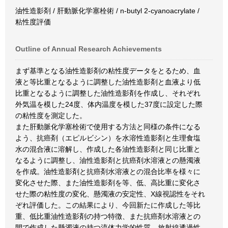
油性造影剤 / 肝動脈化学塞栓術 / n-butyl 2-cyanoacrylate /
粘性度評価
Outline of Annual Research Achievements
まず基準となる油性造影剤の粘性度データをとるため、血
液と等比重となるように調整した油性造影剤と血液より低
比重となるように調整した油性造影剤を作成し、それぞれ
外気温を模した24度、体内温度を模した37度に設定した際
の粘性度を測定した。
また肝動脈化学塞栓術で使用する方法と同様の条件になる
よう、抗癌剤（エピルビシン）を水溶性造影剤と生理食塩
水の混合液に溶解し、作成した各油性造影剤と同じ比重と
なるように調整し、油性造影剤と抗癌剤水溶液との懸濁液
を作成。油性造影剤と抗癌剤水溶液との混合比率を様々に
変化させた際、また油性造影剤を等、低、高比重に変化さ
せた際の粘性度の変化、懸濁液の安定性、X線視認性をそれ
ぞれ評価した。この結果により、今回新たに作成した等比
重、低比重油性造影剤の持つ特徴、また抗癌剤水溶液との
間で作成した懸濁液の持つ流体力学的性質、放射線透過性