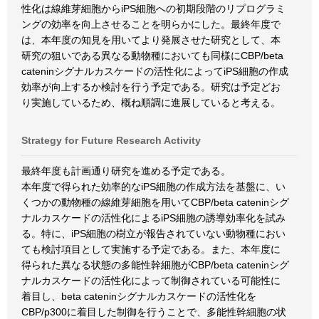
性化は線維芽細胞からiPS細胞への初期段階のリプログラミ
ングの効率を向上させることを明らかにした。最終年度で
は、本年度の知見を用いてより発展させた研究として、本
研究の狙いである異なる動物種においても同様にCBP/beta
cateninシグナルカスケードの活性化によってiPS細胞の作成
効率が向上するか検討を行う予定である。研究は予定どお
り実施しているため、概ね順調に進展していると考える。
Strategy for Future Research Activity
最終年度も計画通り研究を進める予定である。
本年度で得られた効率的なiPS細胞の作成方法を基盤に、い
くつかの動物種の線維芽細胞を用いてCBP/beta cateninシグ
ナルカスケードの活性化によるiPS細胞の誘導効率化を試み
る。特に、iPS細胞の樹立が報告されていない動物種におい
ても検討項目として実施する予定である。また、本年度に
得られた異なる状態の多能性幹細胞がCBP/beta cateninシグ
ナルカスケードの活性化によって制御されている可能性に
着目し、beta cateninシグナルカスケードの活性化を
CBP/p300に着目した制御を行うことで、多能性幹細胞の状