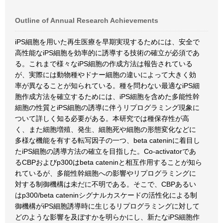
Outline of Annual Research Achievements
iPS細胞を用いた再生医療を早期実現するためには、安全で
高性能なiPS細胞を効率的に誘導する技術の確立が必須であ
る。これまで様々なiPS細胞の作成方法は報告されている
が、実際には動物種やドナー細胞の違いによって大きく効
率が異なることが知られている。種を問わない最適なiPS細
胞作成方法を確立するためには、iPS細胞を含めた多能性幹
細胞の性質とiPS細胞の誘導に伴うリプログラミング現象に
ついて詳しく知る必要がある。本研究では種保存性が高
く、また細胞増殖、発生、細胞死や細胞の形態変化などに
多様な機能を有する転写因子の一つ、beta cateninに着目し
たiPS細胞の誘導方法の確立を目指した。Co-activatorであ
るCBPおよびp300はbeta cateninと相互作用することが知ら
れているが、多能性幹細胞への影響やリプログラミングに
対する制御機構は未だに不明である。そこで、CBPあるい
はp300/beta cateninシグナルカスケードの活性化による制
御機構がiPS細胞誘導時に生じるリプログラミングに対して
どのような影響を及ぼすかを明らかにし、新たなiPS細胞作