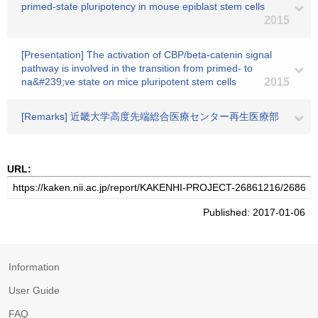
primed-state pluripotency in mouse epiblast stem cells
2015
[Presentation] The activation of CBP/beta-catenin signal
pathway is involved in the transition from primed- to
na&#239;ve state on mice pluripotent stem cells
2015
[Remarks] 近畿大学高度先端総合医療センター再生医療部
URL:
Published: 2017-01-06
Information
User Guide
FAQ