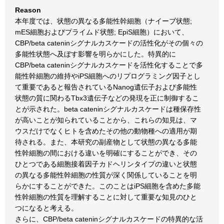
Reason
本年度では、状態の異なる多能性幹細胞（ナイーブ状態;
mES細胞およびプライムド状態; EpiS細胞）において、
CBP/beta cateninシグナルカスケードの活性化がその個々の
多能性状態へ及ぼす影響を明らかにした。特異的に
CBP/beta cateninシグナルカスケードを活性化することで多
能性幹細胞の維持やiPS細胞へのリプログラミング因子とし
て重要であると報告されているNanog遺伝子および多能性
状態の質に関わるTbx3遺伝子などの発現を正に制御するこ
とが示された。beta cateninシグナルカスケードは種保存性
が高いことが知られていることから、これらの知見は、マ
ウスだけでなくヒトを含めたその他の動物種への適用が期
待される。また、本研究の副産物として状態の異なる多能
性幹細胞の間における違いを明確にすることができ、その
ひとつである細胞接着因子カドヘリンタイプの違いと状態
の異なる多能性幹細胞の性質が深く関係していることを明
らかにすることができた。このことはiPS細胞を含めた多能
性幹細胞の性質を理解することに対して重要な知見のひと
つになると考える。
さらに、CBP/beta cateninシグナルカスケードの特異的な活