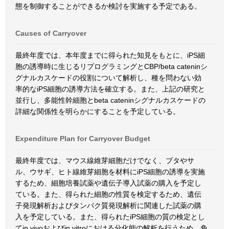
態を制御することができるか検討を実施する予定である。
Causes of Carryover
最終年度では、本年度までに得られた知見をもとに、iPS細
胞の誘導時に生じるリプログラミングとCBP/beta cateninシ
グナルカスケードの役割について解析し、種を問わない効
率的なiPS細胞の誘導方法を確立する。また、上記の研究と
並行し、多能性幹細胞とbeta cateninシグナルカスケードの
詳細な関係性を明らかにすることを予定している。
Expenditure Plan for Carryover Budget
最終年度では、マウス線維芽細胞だけでなく、ブタやサ
ル、ウサギ、ヒト線維芽細胞を材料にiPS細胞の誘導を実施
するため、細胞培養試薬や遺伝子導入試薬の購入を予定し
ている。また、得られた細胞の性質を検定するため、遺伝
子発現解析およびタンパク質発現解析に関連した試薬の購
入を予定している。また、得られたiPS細胞の質の検定とし
てin vivoおよびin vitroにおける分化能の解析を行うため、免