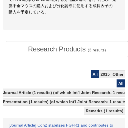
疫不全マウスの購入および分化誘導に使用する成長因子の
購入を予定している。
Research Products
(
3
results)
All
2015
Other
All
Journal Article (1 results) (of which Int'l Joint Research: 1 re
Presentation (1 results) (of which Int'l Joint Research: 1 results)
Remarks (1 results)
[Journal Article] Cdh2 stabilizes FGFR1 and contributes to