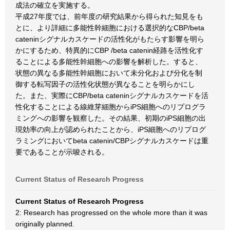
成法の確立を実施する。
平成27年度では、前年度の研究結果から得られた知見をも
とに、より詳細に多能性幹細胞における選択的なCBP/beta
cateninシグナルカスケードの活性化がもたらす影響を明ら
かにするため、特異的にCBP /beta catenin経路を活性化す
ることによる多能性幹細胞への影響を解析した。すると、
状態の異なる多能性幹細胞において未分化および分化を制
御する転写因子の活性化状態が異なることを明らかにし
た。また、実際にCBP/beta cateninシグナルカスケードを活
性化することによる線維芽細胞からiPS細胞へのリプログラ
ミングへの影響を観察した。その結果、初期のiPS細胞の出
現効率の向上が認められたことから、iPS細胞へのリプログ
ラミングにおいてbeta catenin/CBPシグナルカスケードは重
要であることが示唆される。
Current Status of Research Progress
Current Status of Research Progress
2: Research has progressed on the whole more than it was
originally planned.