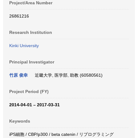
Project/Area Number
26861216
Research Institution
Kinki University
Principal Investigator
竹原 俊幸
近畿大学, 医学部, 助教 (60580561)
Project Period (FY)
2014-04-01 – 2017-03-31
Keywords
iPS細胞 / CBP/p300 / beta catenin / リプログラミング