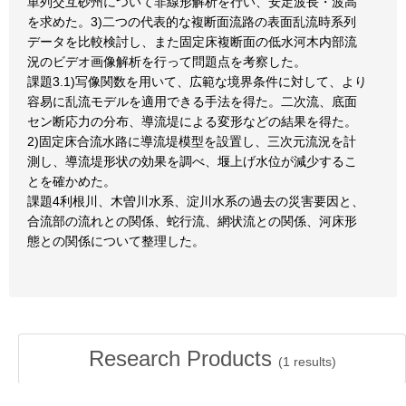
単列交互砂州について非線形解析を行い、安定波長・波高
を求めた。3)二つの代表的な複断面流路の表面乱流時系列
データを比較検討し、また固定床複断面の低水河木内部流
況のビデオ画像解析を行って問題点を考察した。
課題3.1)写像関数を用いて、広範な境界条件に対して、より
容易に乱流モデルを適用できる手法を得た。二次流、底面
セン断応力の分布、導流堤による変形などの結果を得た。
2)固定床合流水路に導流堤模型を設置し、三次元流況を計
測し、導流堤形状の効果を調べ、堰上げ水位が減少するこ
とを確かめた。
課題4利根川、木曽川水系、淀川水系の過去の災害要因と、
合流部の流れとの関係、蛇行流、網状流との関係、河床形
態との関係について整理した。
Research Products
(
1
results)