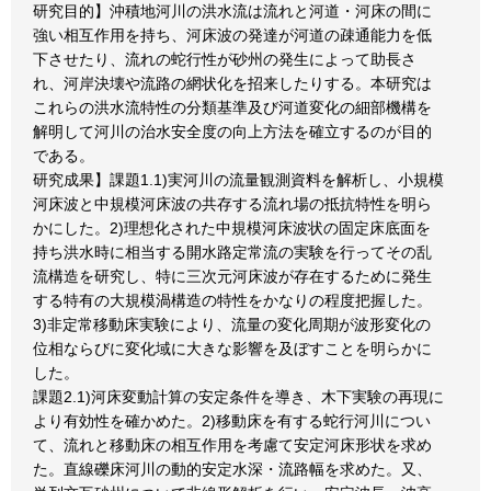
研究目的】沖積地河川の洪水流は流れと河道・河床の間に
強い相互作用を持ち、河床波の発達が河道の疎通能力を低
下させたり、流れの蛇行性が砂州の発生によって助長さ
れ、河岸決壊や流路の網状化を招来したりする。本研究は
これらの洪水流特性の分類基準及び河道変化の細部機構を
解明して河川の治水安全度の向上方法を確立するのが目的
である。
研究成果】課題1.1)実河川の流量観測資料を解析し、小規模
河床波と中規模河床波の共存する流れ場の抵抗特性を明ら
かにした。2)理想化された中規模河床波状の固定床底面を
持ち洪水時に相当する開水路定常流の実験を行ってその乱
流構造を研究し、特に三次元河床波が存在するために発生
する特有の大規模渦構造の特性をかなりの程度把握した。
3)非定常移動床実験により、流量の変化周期が波形変化の
位相ならびに変化域に大きな影響を及ぼすことを明らかに
した。
課題2.1)河床変動計算の安定条件を導き、木下実験の再現に
より有効性を確かめた。2)移動床を有する蛇行河川につい
て、流れと移動床の相互作用を考慮て安定河床形状を求め
た。直線礫床河川の動的安定水深・流路幅を求めた。又、