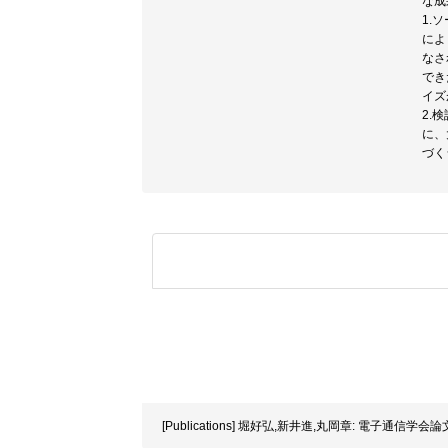
な成
1.
によ
なさ
でき
イズ
2.
に、
づく
[Publications] 堀好弘,新井進,丸岡章: 電子通信学会論文誌´86/