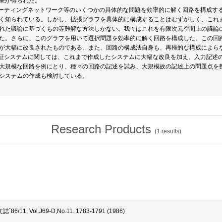
果が得られた。
ソーティングネットワーク等のいくつかの具体的な問題を効率的に解く回路を構成す
く知られている。しかし、拡張グラフを具体的に構成することはむずかしく、これ
れた議論に基づくもの等難解な方法しかない。我々はこれを有限次元空間上の議論
た。さらに、このグラフを用いて選択問題を効率的に解く回路を構成した。この回
が大幅に改良されたものである。また、回路の構成法自身も、再帰的な構成によら
検証システムに関しては、これまで作成したシステムに大幅な改良を加え、入力記述
大規模な回路を例にとり、種々の回路の記述を試み、大規模故の記述上の問題点を
システムの作成も検討している。
Research Products
(
1
results)
11. Vol.J69-D,No.11. 1783-1791 (1986)