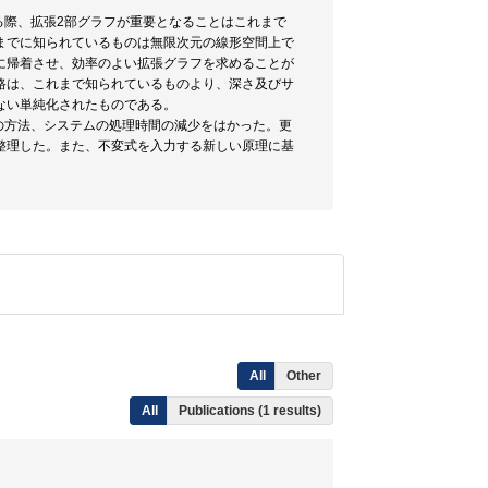
る際、拡張2部グラフが重要となることはこれまで
までに知られているものは無限次元の線形空間上で
に帰着させ、効率のよい拡張グラフを求めることが
路は、これまで知られているものより、深さ及びサ
ない単純化されたものである。
の方法、システムの処理時間の減少をはかった。更
整理した。また、不変式を入力する新しい原理に基
All
Other
All
Publications (1 results)