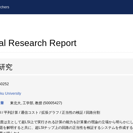
chers
al Research Report
研究
50252
ku University
 章
東北大, 工学部, 教授 (50005427)
I / 平列計算 / 通信コスト / 拡張グラフ / 正当性の検証 / 回路分割
年度は主として超LSI上で実行される計算の能力を計算量の理論の立場から明らかに
題を解明すると共に、超LSIチップ上の回路の正当性を検証するシステムを作成す