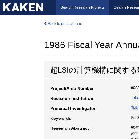
Search Research Projects
Search Resear
Back to project page
1986 Fiscal Year Annu
超LSIの計算機構に関する
605
Project/Area Number
Toho
Research Institution
丸岡
Principal Investigator
超LS
Keywords
60
Research Abstract
の問