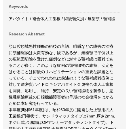
Keywords
アパタイト / 複合体人工歯根 / 術後顎欠損 / 無歯顎 / 顎補綴
Research Abstract
顎口腔領域悪性腫瘍の術後の言語、咀嚼などの障害の治療
に顎補綴物は大変有効な手段であるが、無歯顎で半側以上
の広範囲切除を受けた症例などに対する顎補綴は困難であ
ることが多く、このような症例の顎補綴物の維持、安定を
はかることは術後のリハビリテーションの重要な課題とな
っている。そこでわれわれは前述のような顎補綴難症例に
対して緻密質ハイドロキシアパタイト金属複合体人工歯根
を開発、応用し、維持、安定の良い顎補綴物を製作し、悪
性腫瘍治療後の口腔機能障害者の早期の社会復帰をはかる
ために本研究を行っている。
本年度(昭和61年度)は、昭和60年度に開発した上顎用の人
工歯根(円盤状で、サンドウィッチタイプ,φ7mm,厚さ2mm,
ネジ止式,金属部はOPアンカーアタッチメントタイプ)、下
顎用の人工歯根(円筒状,金属部はOPアンカータイプ,φ7mm)