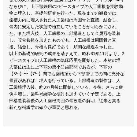
ならびに、上下顎兼用の2ピースタイプの人工歯根を実験動
物に埋入し、基礎的研究を行った。現在までの観察では、
歯槽力内に埋入された人工歯根は周囲骨と直接、結合し、
骨内に安定した状態で植立していることが明らかにされ
た。また埋入後、人工歯根の上部構造として金属冠を装着
し、咬合負担を加えたものでも、人工歯根は周囲骨と直
接、結合し、骨植も良好であり、順調な経過を示した。
以上の基礎的研究の成果を踏まえて、昭和61年11月より、2
ピースタイプの人工歯根の臨床応用を開始した。本材の埋
入部位は主に上下顎の第小臼歯部間であるが、下顎の
【5!~】〜【7!~】間でも歯槽頂から下顎管までの間に充分な
骨質があれば、埋入を行っている。上部構造の製作は、人
工歯根埋入後、約3カ月後に開始している。今後、さらに症
例を増し、歯科補綴学な検討も加えていく予定である。上
部構造装着後の人工歯根周囲の骨改造の解明、従来と異る
新たな補綴学の確立が重要と思れる。