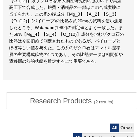
【O_(12)】系ザクロ石を東大物性研究所の協力の下で高温
高圧下で合成した。旅費・消耗品の一部はこの合成実験に
当てられた。この系の端成分【Mg_3】【Al_2】【Si_3】
【O_(12)】(パイロープ)の比熱を約20mgの試料を使い測定
したところ、Watanabe(1982)の測定値とよく一致した。ま
た58%【Mg_4】【Si_4】【O_(12)】成分を含むザクロ石の
比熱は今回初めて測定されたものであるが、パイロープと
ほぼ等しい値を与えた。この系のザクロ石はマントル遷移
層の主要構成鉱物の1つであり、その比熱データは相関係や
遷移層の熱的状態を推定する上で重要である。
Research Products
(
2
results)
All
Other