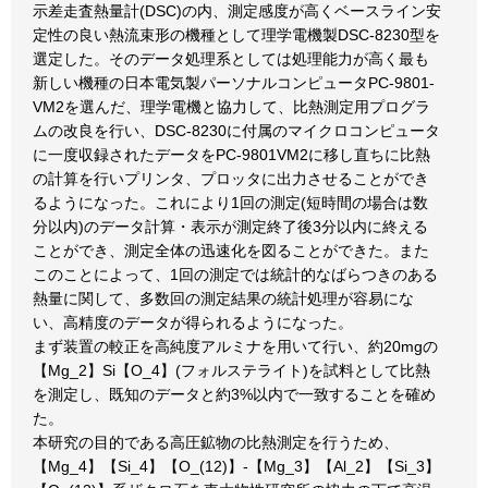
示差走査熱量計(DSC)の内、測定感度が高くベースライン安
定性の良い熱流束形の機種として理学電機製DSC-8230型を
選定した。そのデータ処理系としては処理能力が高く最も
新しい機種の日本電気製パーソナルコンピュータPC-9801-
VM2を選んだ、理学電機と協力して、比熱測定用プログラ
ムの改良を行い、DSC-8230に付属のマイクロコンピュータ
に一度収録されたデータをPC-9801VM2に移し直ちに比熱
の計算を行いプリンタ、プロッタに出力させることができ
るようになった。これにより1回の測定(短時間の場合は数
分以内)のデータ計算・表示が測定終了後3分以内に終える
ことができ、測定全体の迅速化を図ることができた。また
このことによって、1回の測定では統計的なばらつきのある
熱量に関して、多数回の測定結果の統計処理が容易にな
い、高精度のデータが得られるようになった。
まず装置の較正を高純度アルミナを用いて行い、約20mgの
【Mg_2】Si【O_4】(フォルステライト)を試料として比熱
を測定し、既知のデータと約3%以内で一致することを確め
た。
本研究の目的である高圧鉱物の比熱測定を行うため、
【Mg_4】【Si_4】【O_(12)】-【Mg_3】【Al_2】【Si_3】