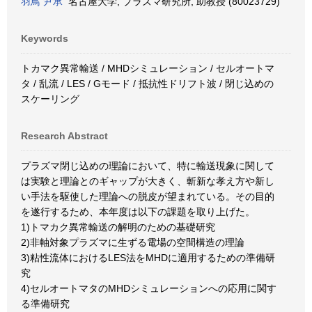
羽鳥 尹承
名古屋大学, プラズマ研究所, 助教授 (80023729)
Keywords
トカマク異常輸送 / MHDシミュレーション / セルオートマ
タ / 乱流 / LES / Gモード / 抵抗性ドリフト波 / 閉じ込めの
スケーリング
Research Abstract
プラズマ閉じ込めの理論において、特に輸送現象に関して
は実験と理論とのギャップが大きく、斬新な孝え方や新し
い手法を駆使した理論への脱皮が望まれている。その目的
を遂行するため、本年度は以下の課題を取り上げた。
1)トマカク異常輸送の解明のための基礎研究
2)非軸対象プラズマに生ずる電場の空間構造の理論
3)粘性流体におけるLES法をMHDに適用するための準備研
究
4)セルオートマタのMHDシミュレーションへの応用に関す
る準備研究