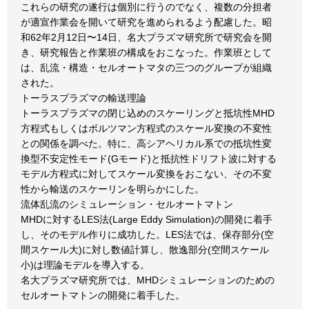
これらの研究の遂行は個別に行うのでなく、複数の分担者
が適宣作業会を開いて研究を進められるよう配慮した。昭
和62年2月12日〜14日、名大プラズマ研究所で研究会を開
き、研究報告と作業班の構成をおこなった。作業班として
は、乱流・構造・セルオートマタの三つのグループが組織
された。
トーラスプラズマの輸送理論
トーラスプラズマの閉じ込めのスケーリングと抵坑性MHD
方程式もしくはボルツマン方程式のスケール変換の不変性
との関係を調べた。特に、高シアヘリカル系での抵坑性変
換型不安定性モード(Gモード)と抵抗性ドリフト波に対する
モデル方程式に対してスケール変換をおこない、その不変
性から輸送のスケーリンを明らかにした。
流体乱流のシミュレーション・セルオートマトン
MHDに対するLES法(Large Eddy Simulation)の開発に着手
し、そのモデル作りに成功した。LES法では、保存部分(空
間スケール大)に対し数値計算し、散逸部分(空間スケール
小)は理論モデルを導入する。
名大プラズマ研究所では、MHDシミュレーションのための
セルオートマトンの開発に着手した。