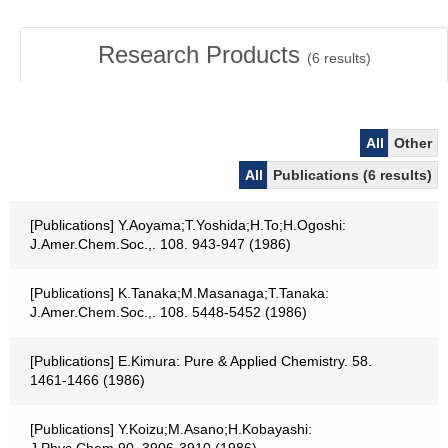
Research Products
(
6
results)
All
Other
All
Publications (6 results)
[Publications] Y.Aoyama;T.Yoshida;H.To;H.Ogoshi:
J.Amer.Chem.Soc.,. 108. 943-947 (1986)
[Publications] K.Tanaka;M.Masanaga;T.Tanaka:
J.Amer.Chem.Soc.,. 108. 5448-5452 (1986)
[Publications] E.Kimura: Pure & Applied Chemistry. 58.
1461-1466 (1986)
[Publications] Y.Koizu;M.Asano;H.Kobayashi: