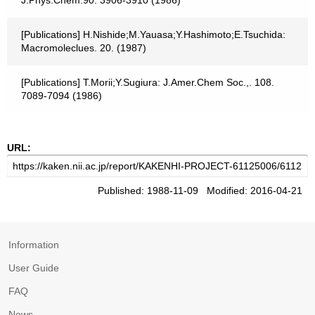
J.Phys.Chem.90. 3906-3910 (1986)
[Publications] H.Nishide;M.Yauasa;Y.Hashimoto;E.Tsuchida:
Macromoleclues. 20. (1987)
[Publications] T.Morii;Y.Sugiura: J.Amer.Chem Soc.,. 108.
7089-7094 (1986)
URL:
Published: 1988-11-09 Modified: 2016-04-21
Information
User Guide
FAQ
News