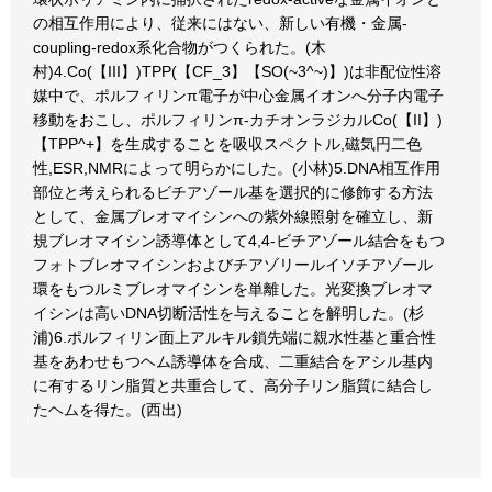
の相互作用により、従来にはない、新しい有機・金属-
coupling-redox系化合物がつくられた。(木
村)4.Co(【III】)TPP(【CF_3】【SO(~3^~)】)は非配位性溶
媒中で、ポルフィリンπ電子が中心金属イオンへ分子内電子
移動をおこし、ポルフィリンπ-カチオンラジカルCo(【II】)
【TPP^+】を生成することを吸収スペクトル,磁気円二色
性,ESR,NMRによって明らかにした。(小林)5.DNA相互作用
部位と考えられるビチアゾール基を選択的に修飾する方法
として、金属ブレオマイシンへの紫外線照射を確立し、新
規ブレオマイシン誘導体として4,4-ビチアゾール結合をもつ
フォトブレオマイシンおよびチアゾリールイソチアゾール
環をもつルミブレオマイシンを単離した。光変換ブレオマ
イシンは高いDNA切断活性を与えることを解明した。(杉
浦)6.ポルフィリン面上アルキル鎖先端に親水性基と重合性
基をあわせもつヘム誘導体を合成、二重結合をアシル基内
に有するリン脂質と共重合して、高分子リン脂質に結合し
たヘムを得た。(西出)