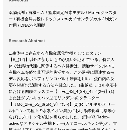
Keywords
薬物代謝 / 有機ヘム / 窒素固定酵素モデル / Mo-Feクラスタ
ー / 有機金属共役レドックス / π-カチオンラジカル / 制ガン
作用 / DNAの光開裂
Research Abstract
1.生体中に存在する有機金属化学種としてビタミン
【B_(12)】以外の新しいものが見い出されている。特に人
体では薬物代謝に関係するヘム酵素は、接触サイクル中に
有機ヘムを経て非可逆的失活する。この過程に関連するモ
デル反応をポルフィリンコバルト錯体を用い、蛋白内の反
応をNMRで追跡する方法を確立した。(生越)2.ミセル水溶中
における四鉄クラスター【〔Fe_4S_4(SR)_4〕^(2~)】(1)
またはダブルキュバン型モリブデン-鉄クラスター
【〔Mo_2Fe_6S_8(SR_9〕^(3~)】(2)(R=アルキル,アリー
ル)について種々の水素イオン濃度における酸化還元挙動な
らびにプロトン化挙動を明らかにした。(田中)3.Redox-
activeなアキシャル有機ドナー(カテコール,キノン等)と、大
環状ポリアミン内に捕択されたredox-activeな金属イオンと