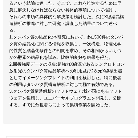
るという結論に達した。そこで、これを推進するために早
急に解決しなければならない具体的事項について検討し、
それらの事項の具体的な解決策を検討した。次にX線結晶構
造解析の推進に対して研究・調査した結果について述べ
る。
1.タンパク質の結晶化:本研究において、約1500件のタンパ
ク質の結晶化に関する情報を収集し、一次構造、物理化学
的性質と結晶化条件との相関を求め、その相関からいくつ
かの酵素の結晶化を試み、比較的良好な結果を得た。
2.回折強度データの収集:超強力X線源であるシンクロトロン
放射光のタンパク質結晶解析への利用及び2次元X線検出器
としてイメージングプレイトの利用を検討した。特に後者
の利用はタンパク質構造解析に対して極て有効である。
3.タンパク質構造解析のソフトウェア:我が国にあるソフト
ウェアを集積し、ユニバーサルプログラムを開発し、公開
する。すでに分担者らによって集積作業を開始した。