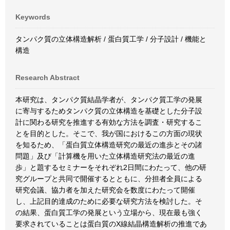
Keywords
タンパク質の立体構造解析 / 蛋白質工学 / 分子設計 / 機能と
構造
Research Abstract
本研究は、タンパク質結晶学者が、タンパク質工学の発展
に寄与するためタンパク質の立体構造を基礎とした分子設
計に関わる研究を推進する有効な方法を調査・研究するこ
とを目的とした。そこで、我が国におけるこの方面の現状
を知るため、「蛋白質立体構造研究の最近の進歩とその諸
問題」及び「計算機を用いた立体構造研究法の最近の進
歩」と題するセミナーをそれぞれ2日間にわたって、他の研
究グループと共同で開催するとともに、分担者全員による
研究会議、協力者を加えた研究会を数度にわたって開催
し、上記目的達成のために必要な研究方法を検討した。そ
の結果、蛋白質工学の発展という立場から、現在最も強く
要求されていることは蛋白質のX線結晶構造解析の推進であ